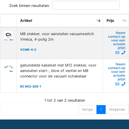
Zoek binnen resultaten:
Artikel
Prijs
Neem
M8 stekker, voor aansluiten vacuumswitch
contact op
Vmeca, 4-polig 2m
voor een
actuele
prijs!
VCM8-4-2
Neem
gebundelde kabelset met M12 stekker, voor
contact op
aansluiten start-, blow of ventiel en M8
voor een
actuele
connector voor de vacuum schakelaar
prijs!
BC M12-3DS-1
1 tot 2 van 2 resultaten
Vorige
1
Volgende