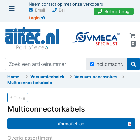
Neem contact op met onze verkopers
Email
Bel
Bel mij terug
Login
0
incl.omschr.
Home
Vacuumtechniek
Vacuum-accessoires
Multiconnectorkabels
Terug
Multiconnectorkabels
Informatieblad
Overig assortiment