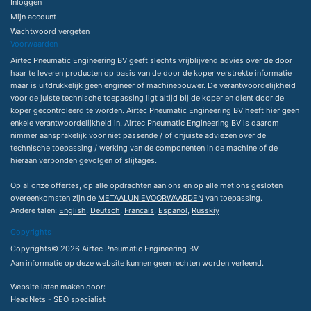
Inloggen
Mijn account
Wachtwoord vergeten
Voorwaarden
Airtec Pneumatic Engineering BV geeft slechts vrijblijvend advies over de door
haar te leveren producten op basis van de door de koper verstrekte informatie
maar is uitdrukkelijk geen engineer of machinebouwer. De verantwoordelijkheid
voor de juiste technische toepassing ligt altijd bij de koper en dient door de
koper gecontroleerd te worden. Airtec Pneumatic Engineering BV heeft hier geen
enkele verantwoordelijkheid in. Airtec Pneumatic Engineering BV is daarom
nimmer aansprakelijk voor niet passende / of onjuiste adviezen over de
technische toepassing / werking van de componenten in de machine of de
hieraan verbonden gevolgen of slijtages.
Op al onze offertes, op alle opdrachten aan ons en op alle met ons gesloten
overeenkomsten zijn de
METAALUNIEVOORWAARDEN
van toepassing.
Andere talen:
English
,
Deutsch
,
Francais
,
Espanol
,
Russkiy
Copyrights
Copyrights© 2026 Airtec Pneumatic Engineering BV.
Aan informatie op deze website kunnen geen rechten worden verleend.
Website laten maken
door:
HeadNets -
SEO specialist