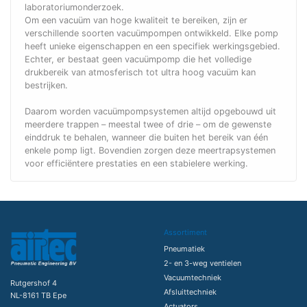
laboratoriumonderzoek.
Om een vacuüm van hoge kwaliteit te bereiken, zijn er
verschillende soorten vacuümpompen ontwikkeld. Elke pomp
heeft unieke eigenschappen en een specifiek werkingsgebied.
Echter, er bestaat geen vacuümpomp die het volledige
drukbereik van atmosferisch tot ultra hoog vacuüm kan
bestrijken.
Daarom worden vacuümpompsystemen altijd opgebouwd uit
meerdere trappen – meestal twee of drie – om de gewenste
einddruk te behalen, wanneer die buiten het bereik van één
enkele pomp ligt. Bovendien zorgen deze meertrapsystemen
voor efficiëntere prestaties en een stabielere werking.
Assortiment
Pneumatiek
2- en 3-weg ventielen
Vacuumtechniek
Rutgershof 4
Afsluittechniek
NL-8161 TB Epe
Actuators