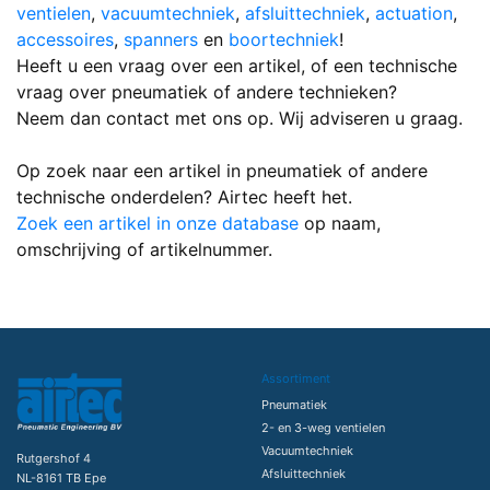
ventielen
,
vacuumtechniek
,
afsluittechniek
,
actuation
,
accessoires
,
spanners
en
boortechniek
!
Heeft u een vraag over een artikel, of een technische
vraag over pneumatiek of andere technieken?
Neem dan contact met ons op. Wij adviseren u graag.
Op zoek naar een artikel in pneumatiek of andere
technische onderdelen? Airtec heeft het.
Zoek een artikel in onze database
op naam,
omschrijving of artikelnummer.
Assortiment
Pneumatiek
2- en 3-weg ventielen
Vacuumtechniek
Rutgershof 4
Afsluittechniek
NL-8161 TB Epe