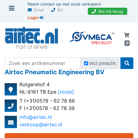
Neem contact op met onze verkopers
Email
Bel
Bel mij terug
Login
0
incl.omschr.
Airtec Pneumatic Engineering BV
Rutgershof 4
NL-8161 TB Epe
[route]
T (+31)0578 - 62 78 66
F (+31)0578 - 62 78 39
info@airtec.nl
verkoop@airtec.nl