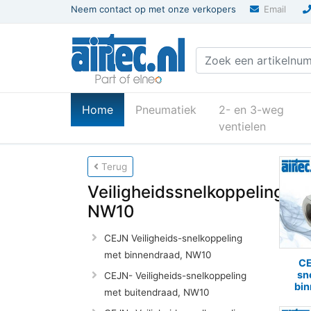
Neem contact op met onze verkopers
Email
(current)
Home
Pneumatiek
2- en 3-weg
ventielen
U bevindt zich hier
Home
Pneumatiek-atl
Terug
Veiligheidssnelkoppelingen,
NW10
CEJN Veiligheids-snelkoppeling
met binnendraad, NW10
CE
sn
CEJN- Veiligheids-snelkoppeling
bi
met buitendraad, NW10