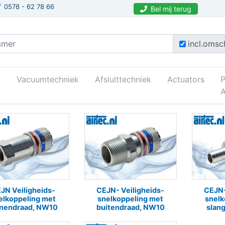
0578 - 62 78 66
Bel mij terug
incl.omsch
Vacuumtechniek
Afsluittechniek
Actuators
A
as
Snelkoppelingen
Veiligheidssnelkoppelingen_nw10
JN Veiligheids-
CEJN- Veiligheids-
CEJN-
elkoppeling met
snelkoppeling met
snelk
nnendraad, NW10
buitendraad, NW10
slan