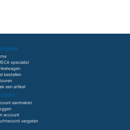
vigatie
ome
ECA specialist
nkelwagen
el bestellen
touren
ek een artikel
ccount
count aanmaken
loggen
jn account
chtwoord vergeten