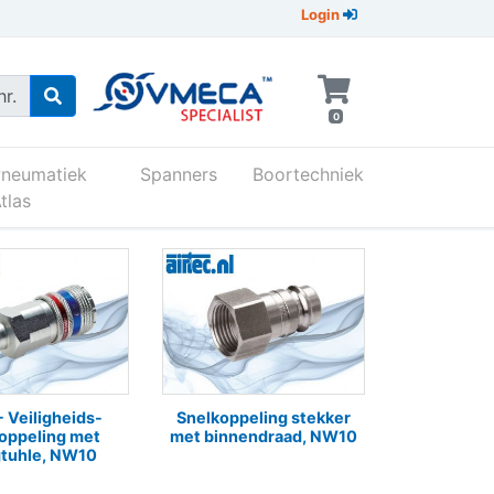
Login
r.
0
Pneumatiek
Spanners
Boortechniek
tlas
 Veiligheids-
Snelkoppeling stekker
oppeling met
met binnendraad, NW10
gtuhle, NW10