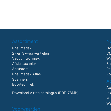
Assortiment
Na
Pneumatiek
H
2- en 3-weg ventielen
VM
Vacuumtechniek
Wi
Afsluittechniek
Sn
Actuators
Re
Pneumatiek Atlas
Zo
Spanners
A
Boortechniek
Ac
Download Airtec catalogus (PDF, 78Mb)
In
Mi
Wa
Voorwaarden