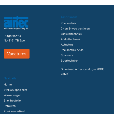
Assortiment
Pneumatiek
2- en 3-weg ventielen
Vacuumtechniek
Rutgershof 4
Afsluittechniek
NL-8161 TB Epe
Actuators
Pneumatiek Atlas
Vacatures
Spanners
Boortechniek
Download Airtec catalogus (PDF,
78Mb)
Navigatie
Home
VMECA specialist
Winkelwagen
Snel bestellen
Retouren
Zoek een artikel