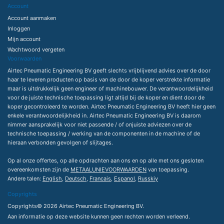
Account
Account aanmaken
Inloggen
Mijn account
Wachtwoord vergeten
Voorwaarden
Airtec Pneumatic Engineering BV geeft slechts vrijblijvend advies over de door
haar te leveren producten op basis van de door de koper verstrekte informatie
maar is uitdrukkelijk geen engineer of machinebouwer. De verantwoordelijkheid
voor de juiste technische toepassing ligt altijd bij de koper en dient door de
koper gecontroleerd te worden. Airtec Pneumatic Engineering BV heeft hier geen
enkele verantwoordelijkheid in. Airtec Pneumatic Engineering BV is daarom
nimmer aansprakelijk voor niet passende / of onjuiste adviezen over de
technische toepassing / werking van de componenten in de machine of de
hieraan verbonden gevolgen of slijtages.
Op al onze offertes, op alle opdrachten aan ons en op alle met ons gesloten
overeenkomsten zijn de
METAALUNIEVOORWAARDEN
van toepassing.
Andere talen:
English
,
Deutsch
,
Francais
,
Espanol
,
Russkiy
Copyrights
Copyrights© 2026 Airtec Pneumatic Engineering BV.
Aan informatie op deze website kunnen geen rechten worden verleend.