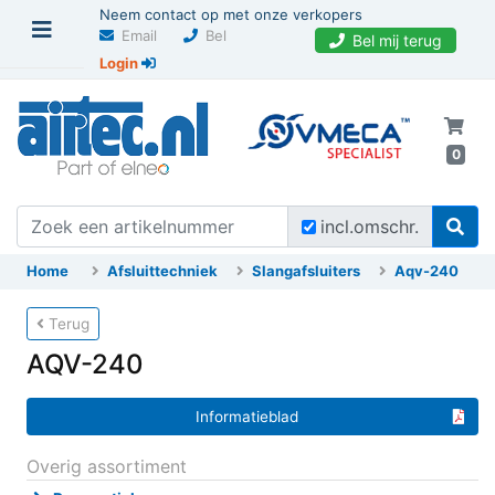
Neem contact op met onze verkopers
Email
Bel
Bel mij terug
Login
0
incl.omschr.
Home
Afsluittechniek
Slangafsluiters
Aqv-240
Terug
AQV-240
Informatieblad
Overig assortiment