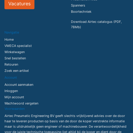
Vacatures
Spanners
Boortechniek
Download Airtec catalogus (PDF,
78Mb)
Navigatie
Home
VMECA specialist
Winkelwagen
Snel bestellen
Retouren
Zoek een artikel
Account
Account aanmaken
Inloggen
Mijn account
Wachtwoord vergeten
Voorwaarden
Airtec Pneumatic Engineering BV geeft slechts vrijblijvend advies over de door
haar te leveren producten op basis van de door de koper verstrekte informatie
maar is uitdrukkelijk geen engineer of machinebouwer. De verantwoordelijkheid
voor de juiste technische toepassing ligt altijd bij de koper en dient door de