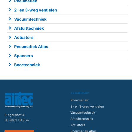
Pneumatiek
2- en 3-weg ventielen
Vacuumtechniek
Afsluittechniek
Actuators
Pneumatiek Atlas
Spanners
Boortechniek
Assortiment
Pneumatiek
2- en 3-weg ventielen
Vacuumtechniek
Rutgershof 4
Afsluittechniek
NL-8161 TB Epe
Actuators
Pneumatiek Atlas