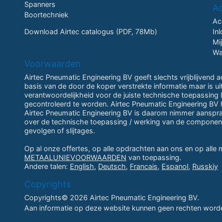
Spanners
A
Boortechniek
Ac
Download Airtec catalogus (PDF, 78Mb)
In
Mi
Wa
Voorwaarden
Airtec Pneumatic Engineering BV geeft slechts vrijblijvend 
basis van de door de koper verstrekte informatie maar is u
verantwoordelijkheid voor de juiste technische toepassing li
gecontroleerd te worden. Airtec Pneumatic Engineering BV h
Airtec Pneumatic Engineering BV is daarom nimmer aansprake
over de technische toepassing / werking van de componen
gevolgen of slijtages.
Op al onze offertes, op alle opdrachten aan ons en op alle
METAALUNIEVOORWAARDEN
van toepassing.
Andere talen:
English
,
Deutsch
,
Francais
,
Espanol
,
Russkiy
Copyrights
Copyrights© 2026 Airtec Pneumatic Engineering BV.
Aan informatie op deze website kunnen geen rechten worde