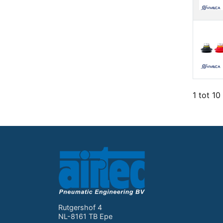
1 tot 10
Rutgershof 4
NL-8161 TB Epe