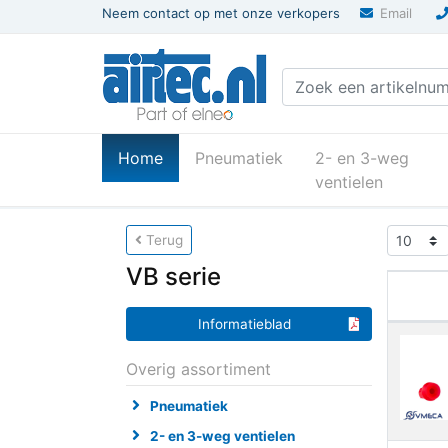
Neem contact op met onze verkopers
Email
(current)
Home
Pneumatiek
2- en 3-weg
ventielen
U bevindt zich hier
Home
Vacuumtechnie
Terug
VB serie
Informatieblad
Overig assortiment
Pneumatiek
2- en 3-weg ventielen