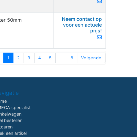
Neem contact op
meter 50mm
voor een actuele
prijs!
1
2
3
4
5
…
8
Volgende
vigatie
ome
ECA specialist
nkelwagen
el bestellen
touren
ek een artikel