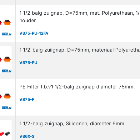
1 1/2 balg zuignap, D=75mm, mat. Polyurethaan, 1/
houder
VB75-PU-12FA
1 1/2-balg zuiignap, D=75mm, materiaal Polyureth
VB75-PU
PE Filter t.b.v1 1/2-balg zuignap diameter 75mm,
VB75-F
1 1/2-balg zuignap, Siliconen, diameter 6mm
VB6X-S