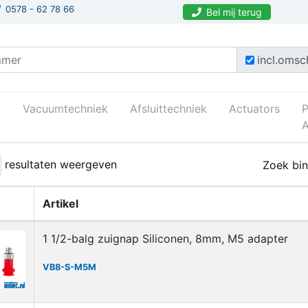
0578 - 62 78 66
Bel mij terug
incl.omsch
Vacuumtechniek
Afsluittechniek
Actuators
A
k
Zuignappen
Vb_serie
resultaten weergeven
Zoek bin
Artikel
1 1/2-balg zuignap Siliconen, 8mm, M5 adapter
VB8-S-M5M