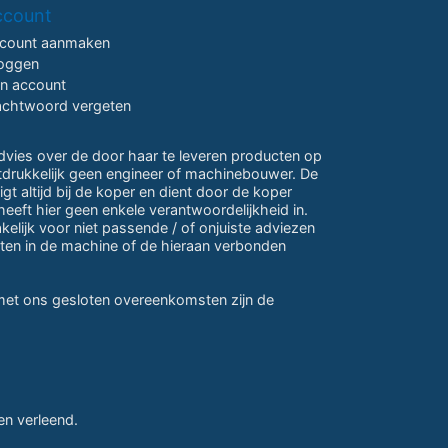
ccount
count aanmaken
loggen
jn account
chtwoord vergeten
advies over de door haar te leveren producten op
itdrukkelijk geen engineer of machinebouwer. De
gt altijd bij de koper en dient door de koper
eeft hier geen enkele verantwoordelijkheid in.
lijk voor niet passende / of onjuiste adviezen
ten in de machine of de hieraan verbonden
 met ons gesloten overeenkomsten zijn de
n verleend.