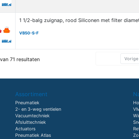
1 1/2-balg zuignap, rood Siliconen met filter dia
VB50-S-F
 van 71 resultaten
Vorige
Assortiment
Na
Pneumatiek
H
2- en 3-weg ventielen
VM
Vacuumtechniek
Wi
Afsluittechniek
Sn
Actuators
Re
Pneumatiek Atlas
Zo