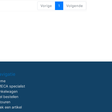
Vorige
1
Volgende
vigatie
ome
ECA specialist
nkelwagen
el bestellen
touren
ek een artikel