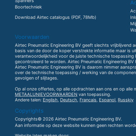
Spanners
A
Boortechniek
Ac
Download Airtec catalogus (PDF, 78Mb)
In
Mi
Wa
Voorwaarden
Airtec Pneumatic Engineering BV geeft slechts vrijblijvend 
basis van de door de koper verstrekte informatie maar is u
verantwoordelijkheid voor de juiste technische toepassing li
gecontroleerd te worden. Airtec Pneumatic Engineering BV h
Airtec Pneumatic Engineering BV is daarom nimmer aansprake
over de technische toepassing / werking van de componen
gevolgen of slijtages.
Op al onze offertes, op alle opdrachten aan ons en op alle
METAALUNIEVOORWAARDEN
van toepassing.
Andere talen:
English
,
Deutsch
,
Francais
,
Espanol
,
Russkiy
Copyrights
Copyrights© 2026 Airtec Pneumatic Engineering BV.
Aan informatie op deze website kunnen geen rechten worde
Website laten maken
door: