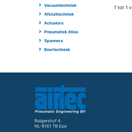
Vacuumtechniek
1 tot 1 
Afsluittechniek
Actuators
Pneumatiek Atlas
Spanners
Boortechniek
Rutgershof 4
NL-8161 TB Epe