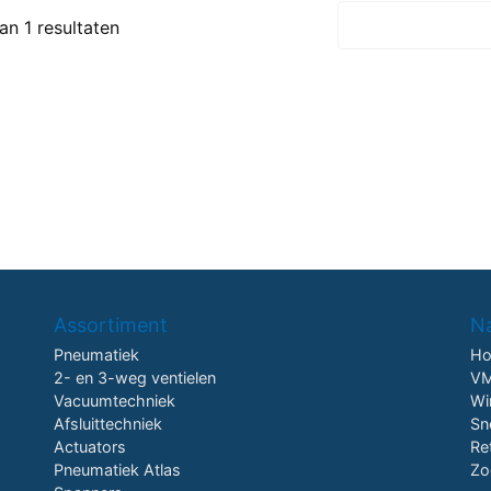
van 1 resultaten
Assortiment
Na
Pneumatiek
H
2- en 3-weg ventielen
VM
Vacuumtechniek
Wi
Afsluittechniek
Sn
Actuators
Re
Pneumatiek Atlas
Zo