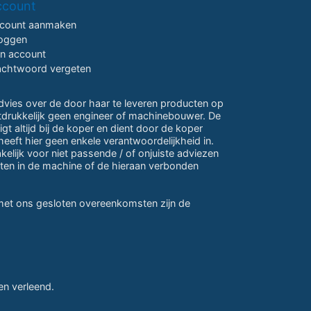
ccount
count aanmaken
loggen
jn account
chtwoord vergeten
advies over de door haar te leveren producten op
itdrukkelijk geen engineer of machinebouwer. De
gt altijd bij de koper en dient door de koper
eeft hier geen enkele verantwoordelijkheid in.
lijk voor niet passende / of onjuiste adviezen
ten in de machine of de hieraan verbonden
 met ons gesloten overeenkomsten zijn de
n verleend.