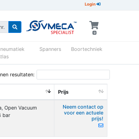
Login
r.
0
Pneumatiek
Spanners
Boortechniek
tlas
nen resultaten:
Prijs
Neem contact op
a, Open Vacuum
voor een actuele
4 bar
prijs!