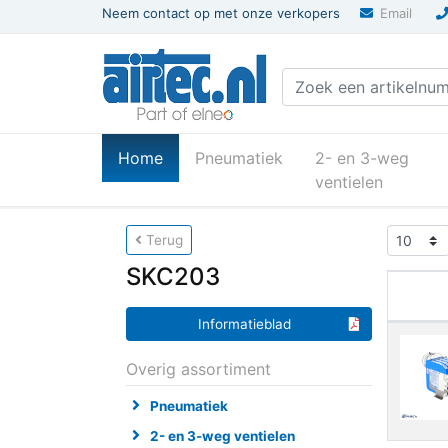
Neem contact op met onze verkopers
Email
(current)
Home
Pneumatiek
2- en 3-weg
ventielen
U bevindt zich hier
Home
Vacuumtechnie
Terug
SKC203
Informatieblad
Overig assortiment
Pneumatiek
2- en 3-weg ventielen