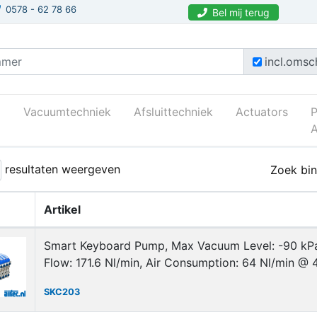
0578 - 62 78 66
Bel mij terug
incl.omsch
Vacuumtechniek
Afsluittechniek
Actuators
A
k
Vacuum-pompen
Smart-keyboard-pomp
Skc203
resultaten weergeven
Zoek bin
Artikel
Smart Keyboard Pump, Max Vacuum Level: -90 kP
Flow: 171.6 Nl/min, Air Consumption: 64 Nl/min @ 
SKC203