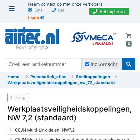
Neem contact op met onze verkopers
Email
Bel
Bel mij terug
Login
0
incl.omschr.
Home
Pneumatiek_atlas
Snelkoppelingen
Werkplaatsveiligheidskoppelingen_nw_72_standaard
Terug
Werkplaatsveiligheidskoppelingen,
NW 7,2 (standaard)
CEJN Multi-Link-delen, NW7,2
CEJN Multi-Link-eindsegmenten met draadaansluiting en