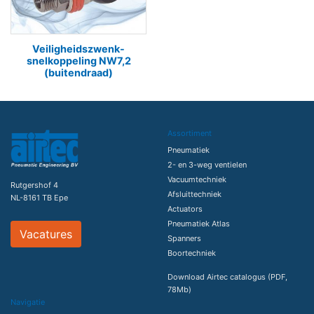
Veiligheidszwenk-
snelkoppeling NW7,2
(buitendraad)
Assortiment
Pneumatiek
2- en 3-weg ventielen
Vacuumtechniek
Rutgershof 4
Afsluittechniek
NL-8161 TB Epe
Actuators
Pneumatiek Atlas
Vacatures
Spanners
Boortechniek
Download Airtec catalogus (PDF,
78Mb)
Navigatie