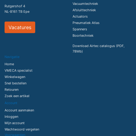
Vacuumtechniek
Rutgershof 4
Afsluittechniek
NL-8161 TB Epe
Actuators
Pneumatiek Atlas
Vacatures
Spanners
Boortechniek
Download Airtec catalogus (PDF,
78Mb)
Navigatie
Home
VMECA specialist
Winkelwagen
Snel bestellen
Retouren
Zoek een artikel
Account
Account aanmaken
Inloggen
Mijn account
Wachtwoord vergeten
Voorwaarden