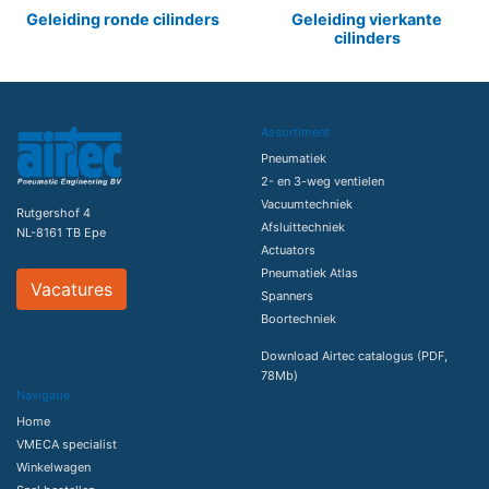
Geleiding ronde cilinders
Geleiding vierkante
cilinders
Assortiment
Pneumatiek
2- en 3-weg ventielen
Vacuumtechniek
Rutgershof 4
Afsluittechniek
NL-8161 TB Epe
Actuators
Pneumatiek Atlas
Vacatures
Spanners
Boortechniek
Download Airtec catalogus (PDF,
78Mb)
Navigatie
Home
VMECA specialist
Winkelwagen