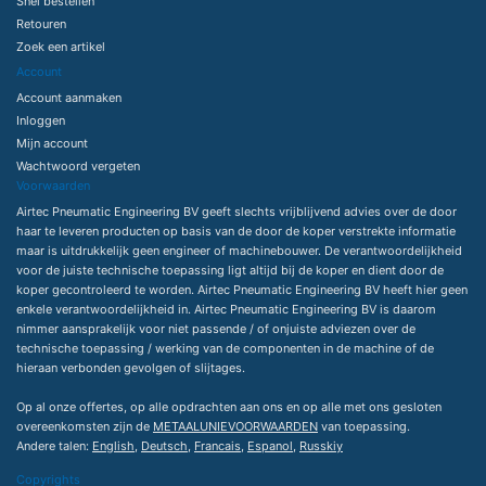
Snel bestellen
Retouren
Zoek een artikel
Account
Account aanmaken
Inloggen
Mijn account
Wachtwoord vergeten
Voorwaarden
Airtec Pneumatic Engineering BV geeft slechts vrijblijvend advies over de door
haar te leveren producten op basis van de door de koper verstrekte informatie
maar is uitdrukkelijk geen engineer of machinebouwer. De verantwoordelijkheid
voor de juiste technische toepassing ligt altijd bij de koper en dient door de
koper gecontroleerd te worden. Airtec Pneumatic Engineering BV heeft hier geen
enkele verantwoordelijkheid in. Airtec Pneumatic Engineering BV is daarom
nimmer aansprakelijk voor niet passende / of onjuiste adviezen over de
technische toepassing / werking van de componenten in de machine of de
hieraan verbonden gevolgen of slijtages.
Op al onze offertes, op alle opdrachten aan ons en op alle met ons gesloten
overeenkomsten zijn de
METAALUNIEVOORWAARDEN
van toepassing.
Andere talen:
English
,
Deutsch
,
Francais
,
Espanol
,
Russkiy
Copyrights