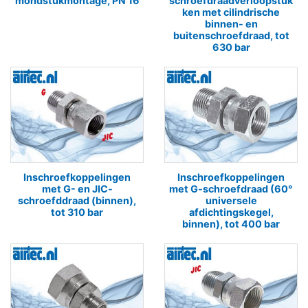
mondstukmontage, PN 16
schroefdraadverloopstuk
ken met cilindrische
binnen- en
buitenschroefdraad, tot
630 bar
Inschroefkoppelingen
Inschroefkoppelingen
met G- en JIC-
met G-schroefdraad (60°
schroefddraad (binnen),
universele
tot 310 bar
afdichtingskegel,
binnen), tot 400 bar