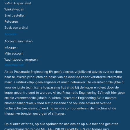
VMECA specialist
Winkelwagen
Snel bestellen
Retouren
Zoek een artikel
Account
Account aanmaken
Inloggen
Mijn account
Wachtwoord vergeten
Voorwaarden
Airtec Pneumatic Engineering BV geeft slechts vrijblijvend advies over de door
haar te leveren producten op basis van de door de koper verstrekte informatie
maar is uitdrukkelijk geen engineer of machinebouwer. De verantwoordelijkheid
voor de juiste technische toepassing ligt altijd bij de koper en dient door de
koper gecontroleerd te worden. Airtec Pneumatic Engineering BV heeft hier geen
enkele verantwoordelijkheid in. Airtec Pneumatic Engineering BV is daarom
nimmer aansprakelijk voor niet passende / of onjuiste adviezen over de
technische toepassing / werking van de componenten in de machine of de
hieraan verbonden gevolgen of slijtages.
Op al onze offertes, op alle opdrachten aan ons en op alle met ons gesloten
overeenkomsten zijn de
METAALUNIEVOORWAARDEN
van toepassing.