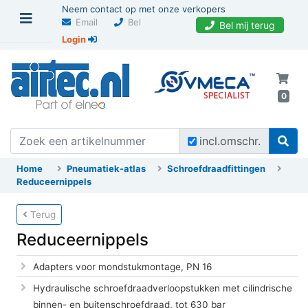
Neem contact op met onze verkopers
Email
Bel
Bel mij terug
Login
0
incl.omschr.
Home
Pneumatiek-atlas
Schroefdraadfittingen
Reduceernippels
Terug
Reduceernippels
Adapters voor mondstukmontage, PN 16
Hydraulische schroefdraadverloopstukken met cilindrische
binnen- en buitenschroefdraad, tot 630 bar