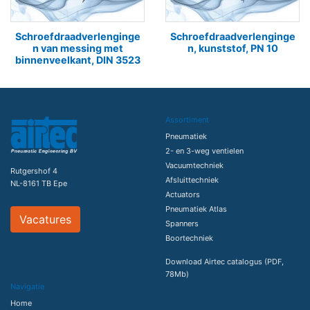
Schroefdraadverlenginge
Schroefdraadverlenginge
n van messing met
n, kunststof, PN 10
binnenveelkant, DIN 3523
Assortiment
Pneumatiek
2- en 3-weg ventielen
Vacuumtechniek
Rutgershof 4
Afsluittechniek
NL-8161 TB Epe
Actuators
Pneumatiek Atlas
Vacatures
Spanners
Boortechniek
Download Airtec catalogus (PDF,
78Mb)
Navigatie
Home