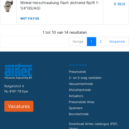
Winkel-Verschraubung flach dichtend Rp/R 1-
€ 39,12
1/4"(IG/AG)
WET 114 F ES
1 tot 10 van 14 resultaten
Vorige
1
2
Volgende
Assortiment
Pneumatiek
2- en 3-weg ventielen
Vacuumtechniek
Rutgershof 4
Afsluittechniek
NL-8161 TB Epe
Actuators
Pneumatiek Atlas
Vacatures
Spanners
Boortechniek
Download Airtec catalogus (PDF,
78Mb)