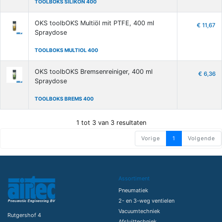
TOOLBOKS SILIKON 400
OKS toolbOKS Multiöl mit PTFE, 400 ml
€ 11,67
Spraydose
TOOLBOKS MULTIOL 400
OKS toolbOKS Bremsenreiniger, 400 ml
€ 6,36
Spraydose
TOOLBOKS BREMS 400
1 tot 3 van 3 resultaten
Vorige
1
Volgende
Assortiment
Pneumatiek
2- en 3-weg ventielen
Vacuumtechniek
Rutgershof 4
Afsluittechniek