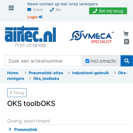
Neem contact op met onze verkopers
Email
Bel
Bel mij terug
Login
0
incl.omschr.
Home
Pneumatiek-atlas
Industrieel-gebruik
Oks-
reinigers
Oks_toolboks
Terug
OKS toolbOKS
Overig assortiment
Pneumatiek