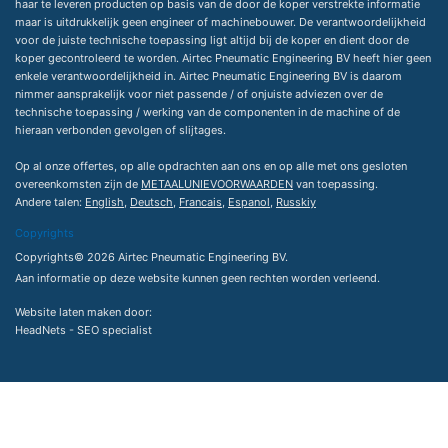
haar te leveren producten op basis van de door de koper verstrekte informatie
maar is uitdrukkelijk geen engineer of machinebouwer. De verantwoordelijkheid
voor de juiste technische toepassing ligt altijd bij de koper en dient door de
koper gecontroleerd te worden. Airtec Pneumatic Engineering BV heeft hier geen
enkele verantwoordelijkheid in. Airtec Pneumatic Engineering BV is daarom
nimmer aansprakelijk voor niet passende / of onjuiste adviezen over de
technische toepassing / werking van de componenten in de machine of de
hieraan verbonden gevolgen of slijtages.
Op al onze offertes, op alle opdrachten aan ons en op alle met ons gesloten
overeenkomsten zijn de
METAALUNIEVOORWAARDEN
van toepassing.
Andere talen:
English
,
Deutsch
,
Francais
,
Espanol
,
Russkiy
Copyrights
Copyrights© 2026 Airtec Pneumatic Engineering BV.
Aan informatie op deze website kunnen geen rechten worden verleend.
Website laten maken
door:
HeadNets -
SEO specialist