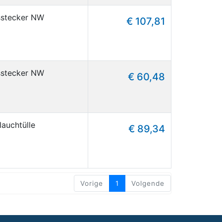
gsstecker NW
€ 107,81
gsstecker NW
€ 60,48
lauchtülle
€ 89,34
Vorige
1
Volgende