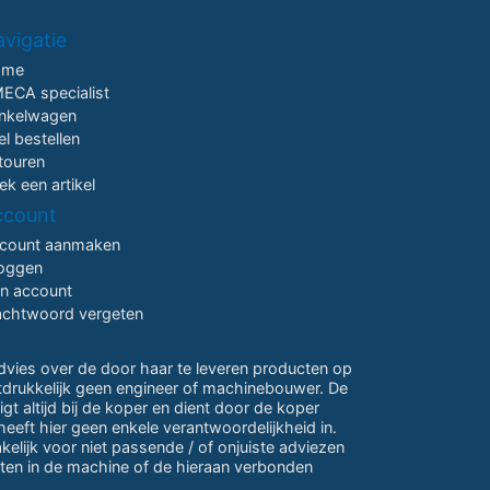
vigatie
ome
ECA specialist
nkelwagen
el bestellen
touren
ek een artikel
ccount
count aanmaken
loggen
jn account
chtwoord vergeten
advies over de door haar te leveren producten op
itdrukkelijk geen engineer of machinebouwer. De
gt altijd bij de koper en dient door de koper
eeft hier geen enkele verantwoordelijkheid in.
lijk voor niet passende / of onjuiste adviezen
ten in de machine of de hieraan verbonden