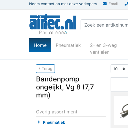
Neem contact op met onze verkopers
Email
(current)
Home
Pneumatiek
2- en 3-weg
ventielen
U bevindt zich hier
Home
Pneumatiek-atl
Terug
Bandenpomp
ongeijkt, Vg 8 (7,7
mm)
Overig assortiment
Pneumatiek