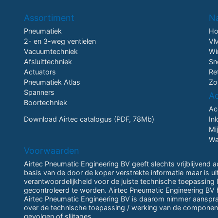
Assortiment
Na
Pneumatiek
H
2- en 3-weg ventielen
VM
Vacuumtechniek
Wi
Afsluittechniek
Sn
Actuators
Re
Pneumatiek Atlas
Zo
Spanners
A
Boortechniek
Ac
Download Airtec catalogus (PDF, 78Mb)
In
Mi
Wa
Voorwaarden
Airtec Pneumatic Engineering BV geeft slechts vrijblijvend 
basis van de door de koper verstrekte informatie maar is u
verantwoordelijkheid voor de juiste technische toepassing li
gecontroleerd te worden. Airtec Pneumatic Engineering BV h
Airtec Pneumatic Engineering BV is daarom nimmer aansprake
over de technische toepassing / werking van de componen
gevolgen of slijtages.