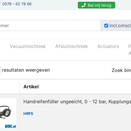
0578 - 62 78 66
Bel mij terug
incl.omsch
Vacuumtechniek
Afsluittechniek
Actuators
A
as
Gereedschap
Bandenpomp
Bandenpomp_ongeijkt_vg
resultaten weergeven
Zoek bin
Artikel
Handreifenfüller ungeeicht, 0 - 12 bar, Kupplun
HRFS