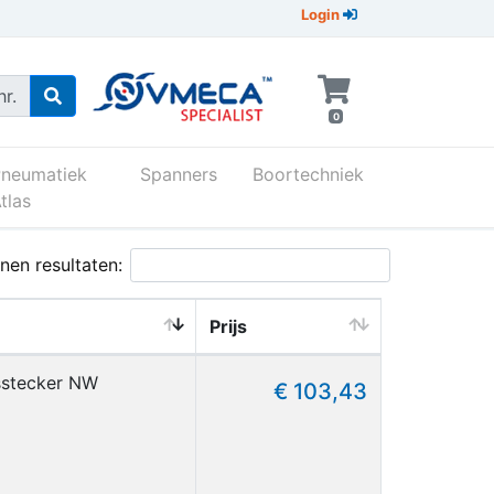
Login
r.
0
Pneumatiek
Spanners
Boortechniek
tlas
_8_77_mm
nen resultaten:
Prijs
gsstecker NW
€ 103,43