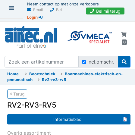
Neem contact op met onze verkopers
Email
Bel
Bel mij terug
Login
0
incl.omschr.
Home
Boortechniek
Boormachines-elektrisch-en-
pneumatisch
Rv2-rv3-rv5
Terug
RV2-RV3-RV5
Informatieblad
Overig assortiment