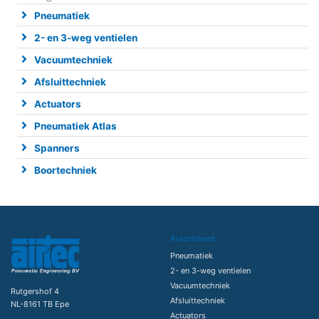
Pneumatiek
2- en 3-weg ventielen
Vacuumtechniek
Afsluittechniek
Actuators
Pneumatiek Atlas
Spanners
Boortechniek
Assortiment
Pneumatiek
2- en 3-weg ventielen
Vacuumtechniek
Rutgershof 4
Afsluittechniek
NL-8161 TB Epe
Actuators