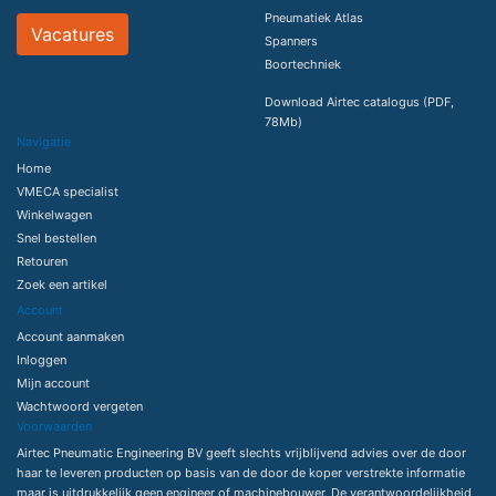
Pneumatiek Atlas
Vacatures
Spanners
Boortechniek
Download Airtec catalogus (PDF,
78Mb)
Navigatie
Home
VMECA specialist
Winkelwagen
Snel bestellen
Retouren
Zoek een artikel
Account
Account aanmaken
Inloggen
Mijn account
Wachtwoord vergeten
Voorwaarden
Airtec Pneumatic Engineering BV geeft slechts vrijblijvend advies over de door
haar te leveren producten op basis van de door de koper verstrekte informatie
maar is uitdrukkelijk geen engineer of machinebouwer. De verantwoordelijkheid