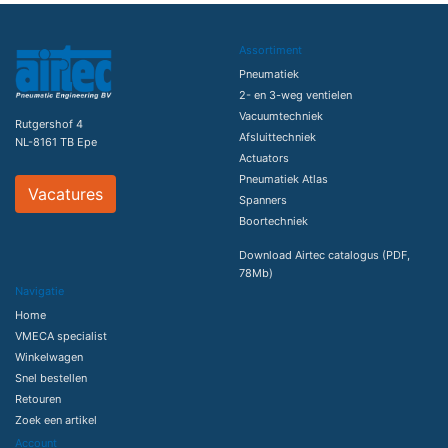
Assortiment
Pneumatiek
2- en 3-weg ventielen
Vacuumtechniek
Rutgershof 4
Afsluittechniek
NL-8161 TB Epe
Actuators
Pneumatiek Atlas
Vacatures
Spanners
Boortechniek
Download Airtec catalogus (PDF,
78Mb)
Navigatie
Home
VMECA specialist
Winkelwagen
Snel bestellen
Retouren
Zoek een artikel
Account