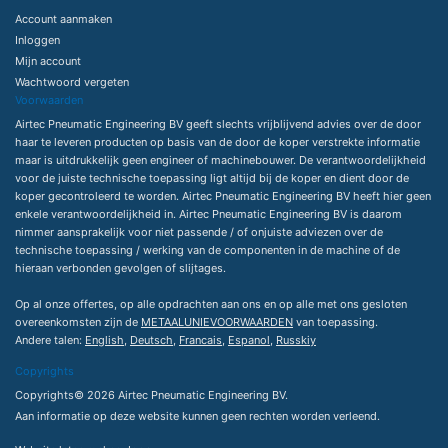
Account aanmaken
Inloggen
Mijn account
Wachtwoord vergeten
Voorwaarden
Airtec Pneumatic Engineering BV geeft slechts vrijblijvend advies over de door
haar te leveren producten op basis van de door de koper verstrekte informatie
maar is uitdrukkelijk geen engineer of machinebouwer. De verantwoordelijkheid
voor de juiste technische toepassing ligt altijd bij de koper en dient door de
koper gecontroleerd te worden. Airtec Pneumatic Engineering BV heeft hier geen
enkele verantwoordelijkheid in. Airtec Pneumatic Engineering BV is daarom
nimmer aansprakelijk voor niet passende / of onjuiste adviezen over de
technische toepassing / werking van de componenten in de machine of de
hieraan verbonden gevolgen of slijtages.
Op al onze offertes, op alle opdrachten aan ons en op alle met ons gesloten
overeenkomsten zijn de
METAALUNIEVOORWAARDEN
van toepassing.
Andere talen:
English
,
Deutsch
,
Francais
,
Espanol
,
Russkiy
Copyrights
Copyrights© 2026 Airtec Pneumatic Engineering BV.
Aan informatie op deze website kunnen geen rechten worden verleend.