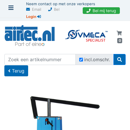
Neem contact op met onze verkopers
Email
Bel
Bel mij terug
Login
0
U bevindt zich hier
Home
incl.omschr.
Terug