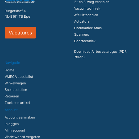
2- en 3-weg ventielen
Vacuumtechniek
Rutgershof 4
Afsluittechniek
NL-8161 TB Epe
Actuators
Pneumatiek Atlas
Vacatures
Spanners
Boortechniek
Download Airtec catalogus (PDF,
78Mb)
Navigatie
Home
VMECA specialist
Winkelwagen
Snel bestellen
Retouren
Zoek een artikel
Account
Account aanmaken
Inloggen
Mijn account
Wachtwoord vergeten