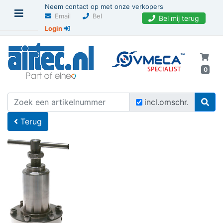
Neem contact op met onze verkopers
Email
Bel
Bel mij terug
Login
0
U bevindt zich hier
Home
incl.omschr.
Terug