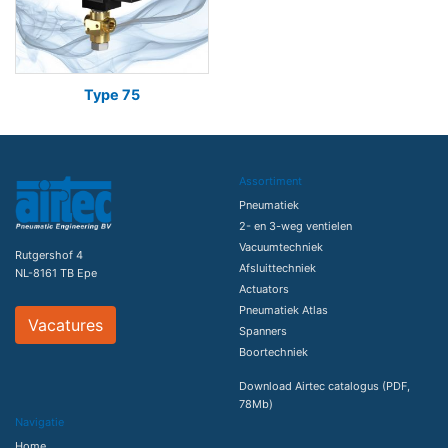
Type 75
Assortiment
Pneumatiek
2- en 3-weg ventielen
Vacuumtechniek
Rutgershof 4
Afsluittechniek
NL-8161 TB Epe
Actuators
Pneumatiek Atlas
Vacatures
Spanners
Boortechniek
Download Airtec catalogus (PDF,
78Mb)
Navigatie
Home