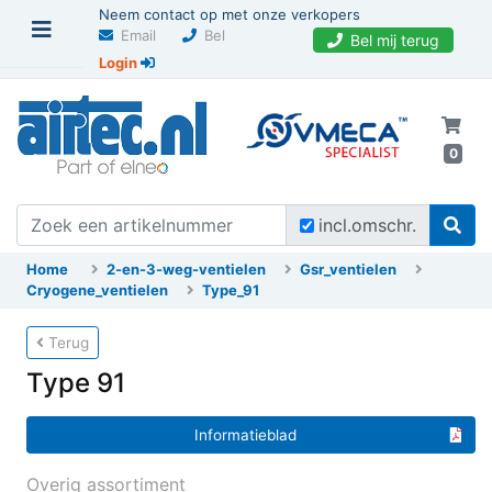
Neem contact op met onze verkopers
Email
Bel
Bel mij terug
Login
0
incl.omschr.
Home
2-en-3-weg-ventielen
Gsr_ventielen
Cryogene_ventielen
Type_91
Terug
Type 91
Informatieblad
Overig assortiment