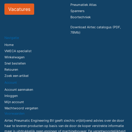
Pneumatiek Atlas
Vacatures
Spanners
Boortechniek
Download Airtec catalogus (PDF,
78Mb)
Navigatie
Home
VMECA specialist
Winkelwagen
Snel bestellen
Retouren
Zoek een artikel
Account
Account aanmaken
Inloggen
Mijn account
Wachtwoord vergeten
Voorwaarden
Airtec Pneumatic Engineering BV geeft slechts vrijblijvend advies over de door
haar te leveren producten op basis van de door de koper verstrekte informatie
maar is uitdrukkelijk geen engineer of machinebouwer. De verantwoordelijkheid