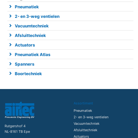
Pneumatiek
2- en 3-weg ventielen
Vacuumtechniek
Afsluittechniek
Actuators
Pneumatiek Atlas
Spanners
Boortechniek
Assortiment
Pneumatiek
2- en 3-weg ventielen
Vacuumtechniek
Rutgershof 4
Afsluittechniek
NL-8161 TB Epe
Actuators