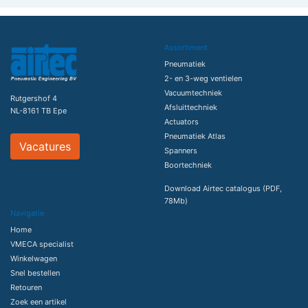
Assortiment
Pneumatiek
2- en 3-weg ventielen
Vacuumtechniek
Rutgershof 4
Afsluittechniek
NL-8161 TB Epe
Actuators
Pneumatiek Atlas
Vacatures
Spanners
Boortechniek
Download Airtec catalogus (PDF,
78Mb)
Navigatie
Home
VMECA specialist
Winkelwagen
Snel bestellen
Retouren
Zoek een artikel