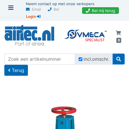
Neem contact op met onze verkopers
Email
Bel
Bel mij terug
Login
0
U bevindt zich hier
Home
incl.omschr.
Terug