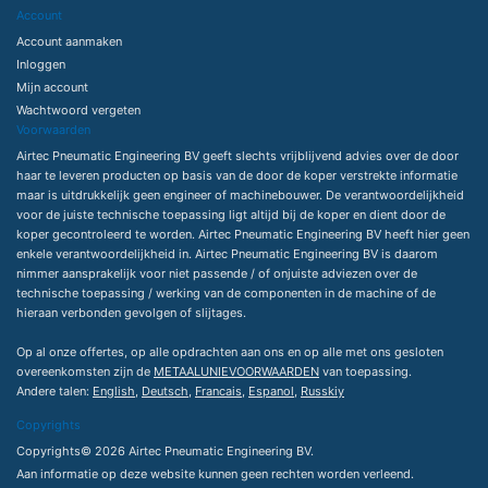
Account
Account aanmaken
Inloggen
Mijn account
Wachtwoord vergeten
Voorwaarden
Airtec Pneumatic Engineering BV geeft slechts vrijblijvend advies over de door
haar te leveren producten op basis van de door de koper verstrekte informatie
maar is uitdrukkelijk geen engineer of machinebouwer. De verantwoordelijkheid
voor de juiste technische toepassing ligt altijd bij de koper en dient door de
koper gecontroleerd te worden. Airtec Pneumatic Engineering BV heeft hier geen
enkele verantwoordelijkheid in. Airtec Pneumatic Engineering BV is daarom
nimmer aansprakelijk voor niet passende / of onjuiste adviezen over de
technische toepassing / werking van de componenten in de machine of de
hieraan verbonden gevolgen of slijtages.
Op al onze offertes, op alle opdrachten aan ons en op alle met ons gesloten
overeenkomsten zijn de
METAALUNIEVOORWAARDEN
van toepassing.
Andere talen:
English
,
Deutsch
,
Francais
,
Espanol
,
Russkiy
Copyrights
Copyrights© 2026 Airtec Pneumatic Engineering BV.
Aan informatie op deze website kunnen geen rechten worden verleend.