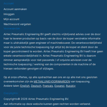
Account
Account aanmaken
Inloggen
Mijn account
Wachtwoord vergeten
Voorwaarden
Airtec Pneumatic Engineering BV geeft slechts vrijblijvend advies over de door
haar te leveren producten op basis van de door de koper verstrekte informatie
maar is uitdrukkelijk geen engineer of machinebouwer. De verantwoordelijkheid
voor de juiste technische toepassing ligt altijd bij de koper en dient door de
koper gecontroleerd te worden. Airtec Pneumatic Engineering BV heeft hier geen
enkele verantwoordelijkheid in. Airtec Pneumatic Engineering BV is daarom
nimmer aansprakelijk voor niet passende / of onjuiste adviezen over de
technische toepassing / werking van de componenten in de machine of de
hieraan verbonden gevolgen of slijtages.
Op al onze offertes, op alle opdrachten aan ons en op alle met ons gesloten
overeenkomsten zijn de
METAALUNIEVOORWAARDEN
van toepassing.
Andere talen:
English
,
Deutsch
,
Francais
,
Espanol
,
Russkiy
Copyrights
Copyrights© 2026 Airtec Pneumatic Engineering BV.
Aan informatie op deze website kunnen geen rechten worden verleend.