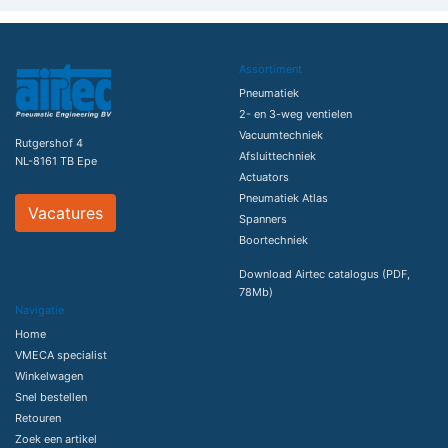
Assortiment
Pneumatiek
2- en 3-weg ventielen
Vacuumtechniek
Rutgershof 4
Afsluittechniek
NL-8161 TB Epe
Actuators
Pneumatiek Atlas
Vacatures
Spanners
Boortechniek
Download Airtec catalogus (PDF,
78Mb)
Navigatie
Home
VMECA specialist
Winkelwagen
Snel bestellen
Retouren
Zoek een artikel