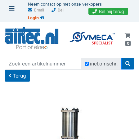
Neem contact op met onze verkopers
Email
Bel
Bel mij terug
Login
0
U bevindt zich hier
Home
incl.omschr.
Terug