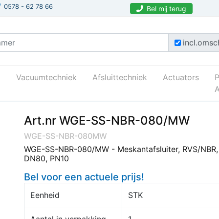
0578 - 62 78 66
Bel mij terug
incl.omsch
Vacuumtechniek
Afsluittechniek
Actuators
A
Art.nr WGE-SS-NBR-080/MW
WGE-SS-NBR-080MW
WGE-SS-NBR-080/MW - Meskantafsluiter, RVS/NBR,
DN80, PN10
Bel voor een actuele prijs!
Eenheid
STK