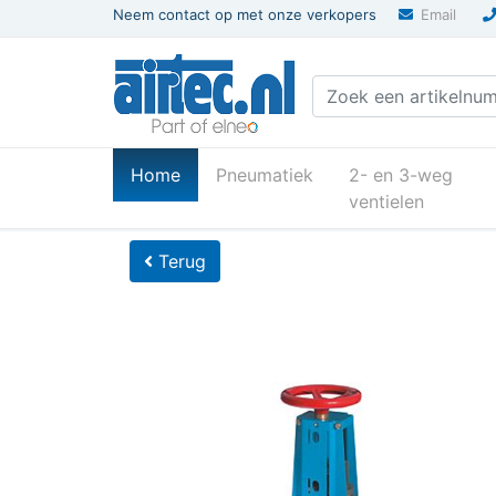
Neem contact op met onze verkopers
Email
(current)
Home
Pneumatiek
2- en 3-weg
ventielen
U bevindt zich hier
Home
Terug