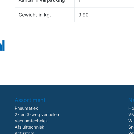
Aantal in verpakking
1
Gewicht in kg.
9,90
Assortiment
Na
Pneumatiek
H
2- en 3-weg ventielen
VM
Vacuumtechniek
Wi
Afsluittechniek
Sn
Actuators
Re