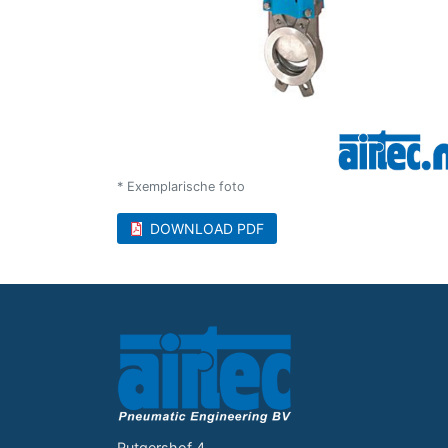
* Exemplarische foto
DOWNLOAD PDF
Rutgershof 4