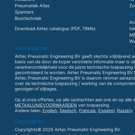
Pneumatiek Atlas
Zo
Spanners
A
Boortechniek
Ac
Download Airtec catalogus (PDF, 78Mb)
In
Mi
Wa
Voorwaarden
Airtec Pneumatic Engineering BV geeft slechts vrijblijvend 
basis van de door de koper verstrekte informatie maar is u
verantwoordelijkheid voor de juiste technische toepassing li
gecontroleerd te worden. Airtec Pneumatic Engineering BV h
Airtec Pneumatic Engineering BV is daarom nimmer aansprake
over de technische toepassing / werking van de componen
gevolgen of slijtages.
Op al onze offertes, op alle opdrachten aan ons en op alle
METAALUNIEVOORWAARDEN
van toepassing.
Andere talen:
English
,
Deutsch
,
Francais
,
Espanol
,
Russkiy
Copyrights
Copyrights© 2026 Airtec Pneumatic Engineering BV.