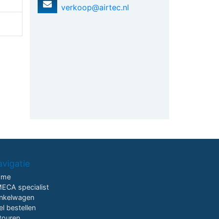
verkoop@airtec.nl
vigatie
ome
ECA specialist
nkelwagen
el bestellen
touren