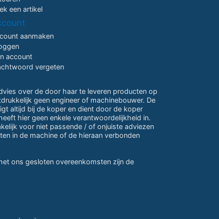
ek een artikel
ccount
count aanmaken
loggen
jn account
chtwoord vergeten
advies over de door haar te leveren producten op
itdrukkelijk geen engineer of machinebouwer. De
gt altijd bij de koper en dient door de koper
eeft hier geen enkele verantwoordelijkheid in.
lijk voor niet passende / of onjuiste adviezen
ten in de machine of de hieraan verbonden
 met ons gesloten overeenkomsten zijn de