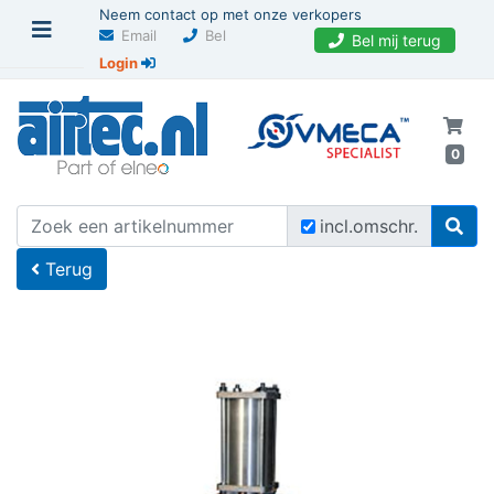
Neem contact op met onze verkopers
Email
Bel
Bel mij terug
Login
0
U bevindt zich hier
Home
incl.omschr.
Terug