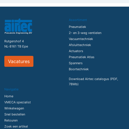
Assortiment
Pneumatiek
2- en 3-weg ventielen
Vacuumtechniek
Rutgershof 4
Afsluittechniek
NL-8161 TB Epe
Actuators
Pneumatiek Atlas
Vacatures
Spanners
Boortechniek
Download Airtec catalogus (PDF,
78Mb)
Navigatie
Home
VMECA specialist
Winkelwagen
Snel bestellen
Retouren
Zoek een artikel