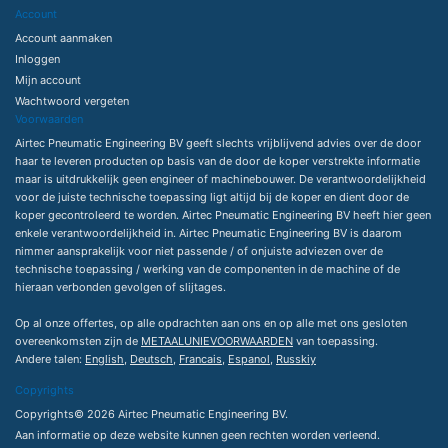
Account
Account aanmaken
Inloggen
Mijn account
Wachtwoord vergeten
Voorwaarden
Airtec Pneumatic Engineering BV geeft slechts vrijblijvend advies over de door
haar te leveren producten op basis van de door de koper verstrekte informatie
maar is uitdrukkelijk geen engineer of machinebouwer. De verantwoordelijkheid
voor de juiste technische toepassing ligt altijd bij de koper en dient door de
koper gecontroleerd te worden. Airtec Pneumatic Engineering BV heeft hier geen
enkele verantwoordelijkheid in. Airtec Pneumatic Engineering BV is daarom
nimmer aansprakelijk voor niet passende / of onjuiste adviezen over de
technische toepassing / werking van de componenten in de machine of de
hieraan verbonden gevolgen of slijtages.
Op al onze offertes, op alle opdrachten aan ons en op alle met ons gesloten
overeenkomsten zijn de
METAALUNIEVOORWAARDEN
van toepassing.
Andere talen:
English
,
Deutsch
,
Francais
,
Espanol
,
Russkiy
Copyrights
Copyrights© 2026 Airtec Pneumatic Engineering BV.
Aan informatie op deze website kunnen geen rechten worden verleend.