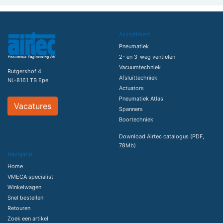
Assortiment
Pneumatiek
2- en 3-weg ventielen
Vacuumtechniek
Rutgershof 4
Afsluittechniek
NL-8161 TB Epe
Actuators
Pneumatiek Atlas
Vacatures
Spanners
Boortechniek
Download Airtec catalogus (PDF,
78Mb)
Navigatie
Home
VMECA specialist
Winkelwagen
Snel bestellen
Retouren
Zoek een artikel