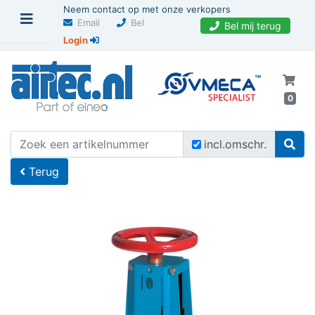
Neem contact op met onze verkopers
Email
Bel
Bel mij terug
Login
0
U bevindt zich hier
Home
incl.omschr.
Terug