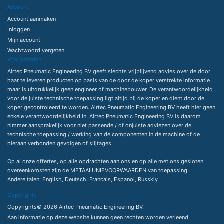
Account
Account aanmaken
Inloggen
Mijn account
Wachtwoord vergeten
Voorwaarden
Airtec Pneumatic Engineering BV geeft slechts vrijblijvend advies over de door
haar te leveren producten op basis van de door de koper verstrekte informatie
maar is uitdrukkelijk geen engineer of machinebouwer. De verantwoordelijkheid
voor de juiste technische toepassing ligt altijd bij de koper en dient door de
koper gecontroleerd te worden. Airtec Pneumatic Engineering BV heeft hier geen
enkele verantwoordelijkheid in. Airtec Pneumatic Engineering BV is daarom
nimmer aansprakelijk voor niet passende / of onjuiste adviezen over de
technische toepassing / werking van de componenten in de machine of de
hieraan verbonden gevolgen of slijtages.
Op al onze offertes, op alle opdrachten aan ons en op alle met ons gesloten
overeenkomsten zijn de
METAALUNIEVOORWAARDEN
van toepassing.
Andere talen:
English
,
Deutsch
,
Francais
,
Espanol
,
Russkiy
Copyrights
Copyrights© 2026 Airtec Pneumatic Engineering BV.
Aan informatie op deze website kunnen geen rechten worden verleend.