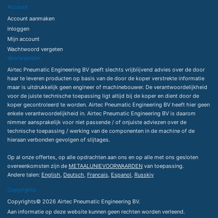
Account
Account aanmaken
Inloggen
Mijn account
Wachtwoord vergeten
Voorwaarden
Airtec Pneumatic Engineering BV geeft slechts vrijblijvend advies over de door
haar te leveren producten op basis van de door de koper verstrekte informatie
maar is uitdrukkelijk geen engineer of machinebouwer. De verantwoordelijkheid
voor de juiste technische toepassing ligt altijd bij de koper en dient door de
koper gecontroleerd te worden. Airtec Pneumatic Engineering BV heeft hier geen
enkele verantwoordelijkheid in. Airtec Pneumatic Engineering BV is daarom
nimmer aansprakelijk voor niet passende / of onjuiste adviezen over de
technische toepassing / werking van de componenten in de machine of de
hieraan verbonden gevolgen of slijtages.
Op al onze offertes, op alle opdrachten aan ons en op alle met ons gesloten
overeenkomsten zijn de
METAALUNIEVOORWAARDEN
van toepassing.
Andere talen:
English
,
Deutsch
,
Francais
,
Espanol
,
Russkiy
Copyrights
Copyrights© 2026 Airtec Pneumatic Engineering BV.
Aan informatie op deze website kunnen geen rechten worden verleend.