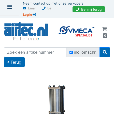
Neem contact op met onze verkopers
Email
Bel
Bel mij terug
Login
0
U bevindt zich hier
Home
incl.omschr.
Terug