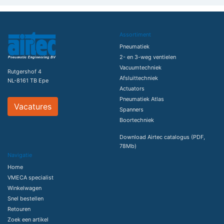
Assortiment
Pneumatiek
2- en 3-weg ventielen
Vacuumtechniek
Rutgershof 4
Afsluittechniek
NL-8161 TB Epe
Actuators
Pneumatiek Atlas
Vacatures
Spanners
Boortechniek
Download Airtec catalogus (PDF,
78Mb)
Navigatie
Home
VMECA specialist
Winkelwagen
Snel bestellen
Retouren
Zoek een artikel