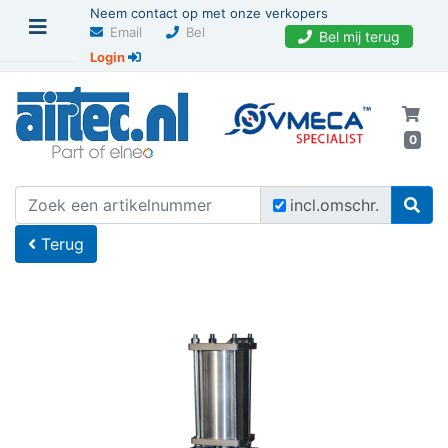
Neem contact op met onze verkopers
Email
Bel
Bel mij terug
Login
0
U bevindt zich hier
Home
incl.omschr.
Terug