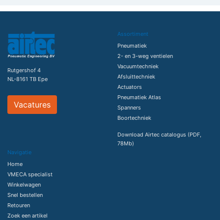
Assortiment
Pneumatiek
2- en 3-weg ventielen
Vacuumtechniek
Rutgershof 4
Afsluittechniek
NL-8161 TB Epe
Actuators
Pneumatiek Atlas
Vacatures
Spanners
Boortechniek
Download Airtec catalogus (PDF,
78Mb)
Navigatie
Home
VMECA specialist
Winkelwagen
Snel bestellen
Retouren
Zoek een artikel