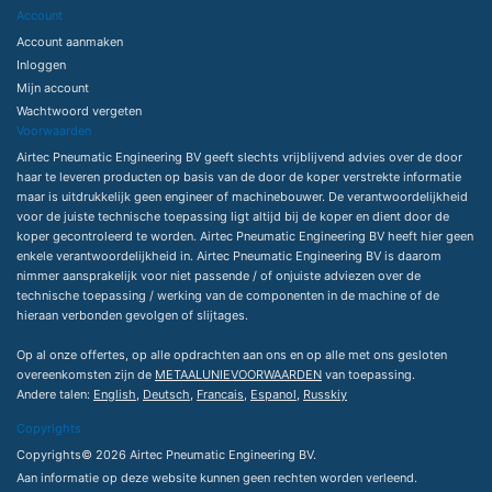
Account
Account aanmaken
Inloggen
Mijn account
Wachtwoord vergeten
Voorwaarden
Airtec Pneumatic Engineering BV geeft slechts vrijblijvend advies over de door
haar te leveren producten op basis van de door de koper verstrekte informatie
maar is uitdrukkelijk geen engineer of machinebouwer. De verantwoordelijkheid
voor de juiste technische toepassing ligt altijd bij de koper en dient door de
koper gecontroleerd te worden. Airtec Pneumatic Engineering BV heeft hier geen
enkele verantwoordelijkheid in. Airtec Pneumatic Engineering BV is daarom
nimmer aansprakelijk voor niet passende / of onjuiste adviezen over de
technische toepassing / werking van de componenten in de machine of de
hieraan verbonden gevolgen of slijtages.
Op al onze offertes, op alle opdrachten aan ons en op alle met ons gesloten
overeenkomsten zijn de
METAALUNIEVOORWAARDEN
van toepassing.
Andere talen:
English
,
Deutsch
,
Francais
,
Espanol
,
Russkiy
Copyrights
Copyrights© 2026 Airtec Pneumatic Engineering BV.
Aan informatie op deze website kunnen geen rechten worden verleend.