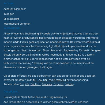
Account
Account aanmaken
Inloggen
Mijn account
Wachtwoord vergeten
Voorwaarden
Airtec Pneumatic Engineering BV geeft slechts vrijblijvend advies over de door
haar te leveren producten op basis van de door de koper verstrekte informatie
maar is uitdrukkelijk geen engineer of machinebouwer. De verantwoordelijkheid
voor de juiste technische toepassing ligt altijd bij de koper en dient door de
koper gecontroleerd te worden. Airtec Pneumatic Engineering BV heeft hier geen
enkele verantwoordelijkheid in. Airtec Pneumatic Engineering BV is daarom
nimmer aansprakelijk voor niet passende / of onjuiste adviezen over de
technische toepassing / werking van de componenten in de machine of de
hieraan verbonden gevolgen of slijtages.
Op al onze offertes, op alle opdrachten aan ons en op alle met ons gesloten
overeenkomsten zijn de
METAALUNIEVOORWAARDEN
van toepassing.
Andere talen:
English
,
Deutsch
,
Francais
,
Espanol
,
Russkiy
Copyrights
Copyrights© 2026 Airtec Pneumatic Engineering BV.
Aan informatie op deze website kunnen geen rechten worden verleend.