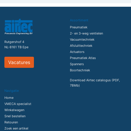
Assortiment
Pneumatiek
2- en 3-weg ventielen
Vacuumtechniek
Rutgershof 4
Afsluittechniek
NL-8161 TB Epe
Actuators
Pneumatiek Atlas
Vacatures
Spanners
Boortechniek
Download Airtec catalogus (PDF,
78Mb)
Navigatie
Home
VMECA specialist
Winkelwagen
Snel bestellen
Retouren
Zoek een artikel