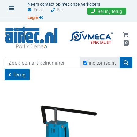
Neem contact op met onze verkopers
Email
Bel
Bel mij terug
Login
0
U bevindt zich hier
Home
incl.omschr.
Terug