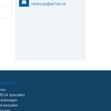
verkoop@airtec.nl
vigatie
ome
ECA specialist
nkelwagen
el bestellen
touren