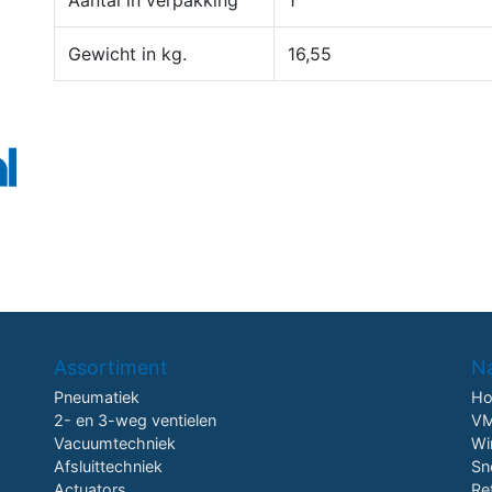
Aantal in verpakking
1
Gewicht in kg.
16,55
Assortiment
Na
Pneumatiek
H
2- en 3-weg ventielen
VM
Vacuumtechniek
Wi
Afsluittechniek
Sn
Actuators
Re