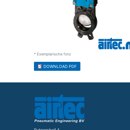
* Exemplarische foto
DOWNLOAD PDF
Rutgershof 4