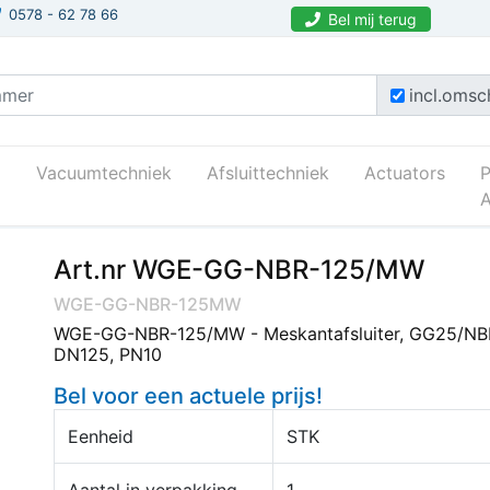
0578 - 62 78 66
Bel mij terug
incl.omsch
Vacuumtechniek
Afsluittechniek
Actuators
A
Art.nr WGE-GG-NBR-125/MW
WGE-GG-NBR-125MW
WGE-GG-NBR-125/MW - Meskantafsluiter, GG25/NB
DN125, PN10
Bel voor een actuele prijs!
Eenheid
STK