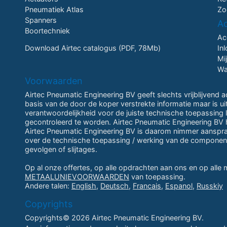
Pneumatiek Atlas
Zo
Spanners
A
Boortechniek
Ac
Download Airtec catalogus (PDF, 78Mb)
In
Mi
Wa
Voorwaarden
Airtec Pneumatic Engineering BV geeft slechts vrijblijvend 
basis van de door de koper verstrekte informatie maar is u
verantwoordelijkheid voor de juiste technische toepassing li
gecontroleerd te worden. Airtec Pneumatic Engineering BV h
Airtec Pneumatic Engineering BV is daarom nimmer aansprake
over de technische toepassing / werking van de componen
gevolgen of slijtages.
Op al onze offertes, op alle opdrachten aan ons en op alle
METAALUNIEVOORWAARDEN
van toepassing.
Andere talen:
English
,
Deutsch
,
Francais
,
Espanol
,
Russkiy
Copyrights
Copyrights© 2026 Airtec Pneumatic Engineering BV.