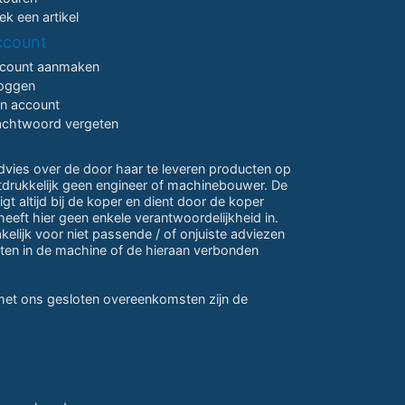
ek een artikel
ccount
count aanmaken
loggen
jn account
chtwoord vergeten
advies over de door haar te leveren producten op
itdrukkelijk geen engineer of machinebouwer. De
gt altijd bij de koper en dient door de koper
eeft hier geen enkele verantwoordelijkheid in.
lijk voor niet passende / of onjuiste adviezen
ten in de machine of de hieraan verbonden
 met ons gesloten overeenkomsten zijn de