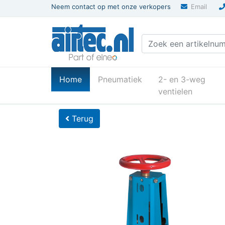
Neem contact op met onze verkopers
Email
(current)
Home
Pneumatiek
2- en 3-weg
ventielen
U bevindt zich hier
Home
Terug