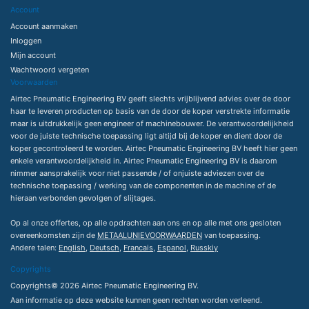
Account
Account aanmaken
Inloggen
Mijn account
Wachtwoord vergeten
Voorwaarden
Airtec Pneumatic Engineering BV geeft slechts vrijblijvend advies over de door
haar te leveren producten op basis van de door de koper verstrekte informatie
maar is uitdrukkelijk geen engineer of machinebouwer. De verantwoordelijkheid
voor de juiste technische toepassing ligt altijd bij de koper en dient door de
koper gecontroleerd te worden. Airtec Pneumatic Engineering BV heeft hier geen
enkele verantwoordelijkheid in. Airtec Pneumatic Engineering BV is daarom
nimmer aansprakelijk voor niet passende / of onjuiste adviezen over de
technische toepassing / werking van de componenten in de machine of de
hieraan verbonden gevolgen of slijtages.
Op al onze offertes, op alle opdrachten aan ons en op alle met ons gesloten
overeenkomsten zijn de
METAALUNIEVOORWAARDEN
van toepassing.
Andere talen:
English
,
Deutsch
,
Francais
,
Espanol
,
Russkiy
Copyrights
Copyrights© 2026 Airtec Pneumatic Engineering BV.
Aan informatie op deze website kunnen geen rechten worden verleend.