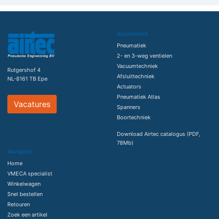
Assortiment
Pneumatiek
2- en 3-weg ventielen
Vacuumtechniek
Rutgershof 4
Afsluittechniek
NL-8161 TB Epe
Actuators
Pneumatiek Atlas
Vacatures
Spanners
Boortechniek
Download Airtec catalogus (PDF,
78Mb)
Navigatie
Home
VMECA specialist
Winkelwagen
Snel bestellen
Retouren
Zoek een artikel