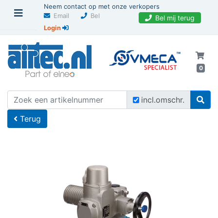
Neem contact op met onze verkopers
Email
Bel
Bel mij terug
Login
0
U bevindt zich hier
Home
incl.omschr.
Terug