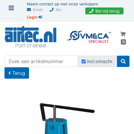
Neem contact op met onze verkopers
Email
Bel
Bel mij terug
Login
0
U bevindt zich hier
Home
incl.omschr.
Terug