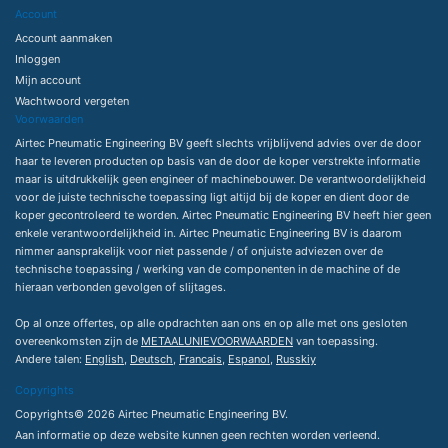
Account
Account aanmaken
Inloggen
Mijn account
Wachtwoord vergeten
Voorwaarden
Airtec Pneumatic Engineering BV geeft slechts vrijblijvend advies over de door
haar te leveren producten op basis van de door de koper verstrekte informatie
maar is uitdrukkelijk geen engineer of machinebouwer. De verantwoordelijkheid
voor de juiste technische toepassing ligt altijd bij de koper en dient door de
koper gecontroleerd te worden. Airtec Pneumatic Engineering BV heeft hier geen
enkele verantwoordelijkheid in. Airtec Pneumatic Engineering BV is daarom
nimmer aansprakelijk voor niet passende / of onjuiste adviezen over de
technische toepassing / werking van de componenten in de machine of de
hieraan verbonden gevolgen of slijtages.
Op al onze offertes, op alle opdrachten aan ons en op alle met ons gesloten
overeenkomsten zijn de
METAALUNIEVOORWAARDEN
van toepassing.
Andere talen:
English
,
Deutsch
,
Francais
,
Espanol
,
Russkiy
Copyrights
Copyrights© 2026 Airtec Pneumatic Engineering BV.
Aan informatie op deze website kunnen geen rechten worden verleend.