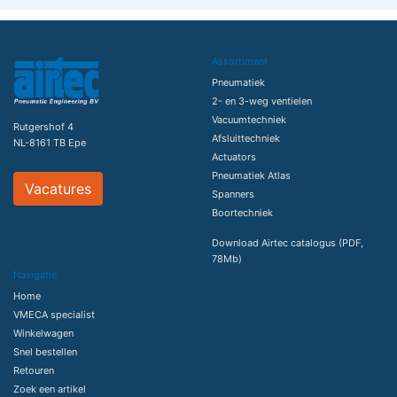
Assortiment
Pneumatiek
2- en 3-weg ventielen
Vacuumtechniek
Rutgershof 4
Afsluittechniek
NL-8161 TB Epe
Actuators
Pneumatiek Atlas
Vacatures
Spanners
Boortechniek
Download Airtec catalogus (PDF,
78Mb)
Navigatie
Home
VMECA specialist
Winkelwagen
Snel bestellen
Retouren
Zoek een artikel