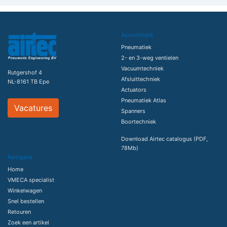
Assortiment
Pneumatiek
2- en 3-weg ventielen
Vacuumtechniek
Rutgershof 4
Afsluittechniek
NL-8161 TB Epe
Actuators
Pneumatiek Atlas
Vacatures
Spanners
Boortechniek
Download Airtec catalogus (PDF,
78Mb)
Navigatie
Home
VMECA specialist
Winkelwagen
Snel bestellen
Retouren
Zoek een artikel