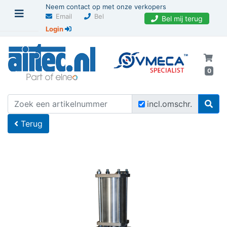
Neem contact op met onze verkopers
Email
Bel
Bel mij terug
Login
0
U bevindt zich hier
Home
incl.omschr.
Terug