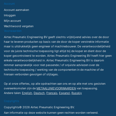
Account
Account aanmaken
Inloggen
Mijn account
Wachtwoord vergeten
Voorwaarden
Airtec Pneumatic Engineering BV geeft slechts vrijblijvend advies over de door
haar te leveren producten op basis van de door de koper verstrekte informatie
maar is uitdrukkelijk geen engineer of machinebouwer. De verantwoordelijkheid
voor de juiste technische toepassing ligt altijd bij de koper en dient door de
koper gecontroleerd te worden. Airtec Pneumatic Engineering BV heeft hier geen
enkele verantwoordelijkheid in. Airtec Pneumatic Engineering BV is daarom
nimmer aansprakelijk voor niet passende / of onjuiste adviezen over de
technische toepassing / werking van de componenten in de machine of de
hieraan verbonden gevolgen of slijtages.
Op al onze offertes, op alle opdrachten aan ons en op alle met ons gesloten
overeenkomsten zijn de
METAALUNIEVOORWAARDEN
van toepassing.
Andere talen:
English
,
Deutsch
,
Francais
,
Espanol
,
Russkiy
Copyrights
Copyrights© 2026 Airtec Pneumatic Engineering BV.
Aan informatie op deze website kunnen geen rechten worden verleend.