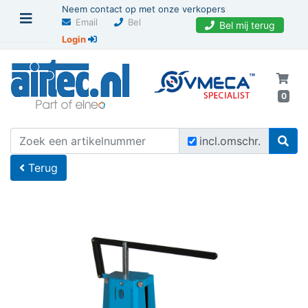
Neem contact op met onze verkopers
Email
Bel
Bel mij terug
Login
0
U bevindt zich hier
Home
incl.omschr.
Terug