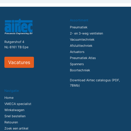
Assortiment
Pneumatiek
2- en 3-weg ventielen
Vacuumtechniek
Rutgershof 4
Afsluittechniek
NL-8161 TB Epe
Actuators
Pneumatiek Atlas
Vacatures
Spanners
Boortechniek
Download Airtec catalogus (PDF,
78Mb)
Navigatie
Home
VMECA specialist
Winkelwagen
Snel bestellen
Retouren
Zoek een artikel