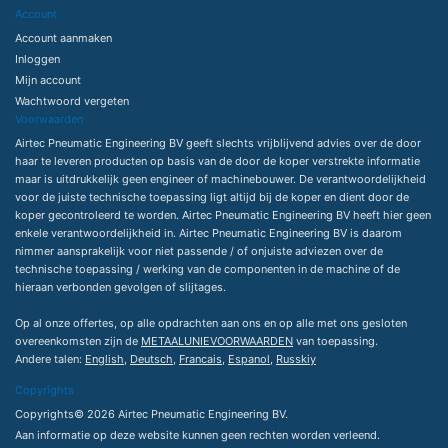
Account
Account aanmaken
Inloggen
Mijn account
Wachtwoord vergeten
Voorwaarden
Airtec Pneumatic Engineering BV geeft slechts vrijblijvend advies over de door
haar te leveren producten op basis van de door de koper verstrekte informatie
maar is uitdrukkelijk geen engineer of machinebouwer. De verantwoordelijkheid
voor de juiste technische toepassing ligt altijd bij de koper en dient door de
koper gecontroleerd te worden. Airtec Pneumatic Engineering BV heeft hier geen
enkele verantwoordelijkheid in. Airtec Pneumatic Engineering BV is daarom
nimmer aansprakelijk voor niet passende / of onjuiste adviezen over de
technische toepassing / werking van de componenten in de machine of de
hieraan verbonden gevolgen of slijtages.
Op al onze offertes, op alle opdrachten aan ons en op alle met ons gesloten
overeenkomsten zijn de
METAALUNIEVOORWAARDEN
van toepassing.
Andere talen:
English
,
Deutsch
,
Francais
,
Espanol
,
Russkiy
Copyrights
Copyrights© 2026 Airtec Pneumatic Engineering BV.
Aan informatie op deze website kunnen geen rechten worden verleend.