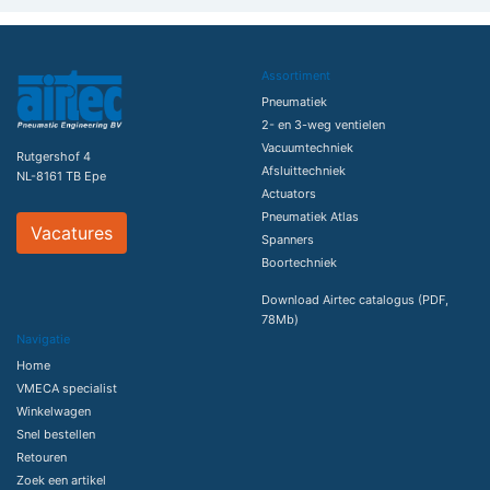
Assortiment
Pneumatiek
2- en 3-weg ventielen
Vacuumtechniek
Rutgershof 4
Afsluittechniek
NL-8161 TB Epe
Actuators
Pneumatiek Atlas
Vacatures
Spanners
Boortechniek
Download Airtec catalogus (PDF,
78Mb)
Navigatie
Home
VMECA specialist
Winkelwagen
Snel bestellen
Retouren
Zoek een artikel