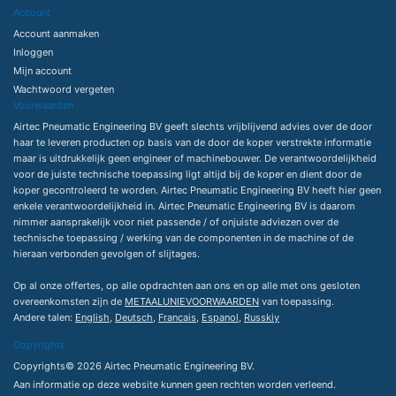
Account
Account aanmaken
Inloggen
Mijn account
Wachtwoord vergeten
Voorwaarden
Airtec Pneumatic Engineering BV geeft slechts vrijblijvend advies over de door
haar te leveren producten op basis van de door de koper verstrekte informatie
maar is uitdrukkelijk geen engineer of machinebouwer. De verantwoordelijkheid
voor de juiste technische toepassing ligt altijd bij de koper en dient door de
koper gecontroleerd te worden. Airtec Pneumatic Engineering BV heeft hier geen
enkele verantwoordelijkheid in. Airtec Pneumatic Engineering BV is daarom
nimmer aansprakelijk voor niet passende / of onjuiste adviezen over de
technische toepassing / werking van de componenten in de machine of de
hieraan verbonden gevolgen of slijtages.
Op al onze offertes, op alle opdrachten aan ons en op alle met ons gesloten
overeenkomsten zijn de
METAALUNIEVOORWAARDEN
van toepassing.
Andere talen:
English
,
Deutsch
,
Francais
,
Espanol
,
Russkiy
Copyrights
Copyrights© 2026 Airtec Pneumatic Engineering BV.
Aan informatie op deze website kunnen geen rechten worden verleend.