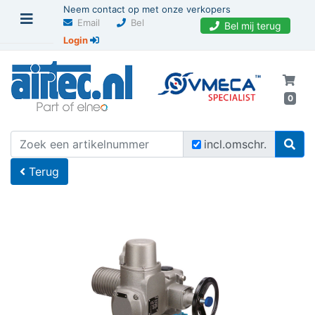
Neem contact op met onze verkopers
Email
Bel
Bel mij terug
Login
0
U bevindt zich hier
Home
incl.omschr.
Terug