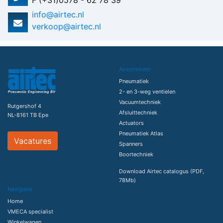
F (+31)0578 - 62 78 39
info@airtec.nl
verkoop@airtec.nl
Assortiment
Pneumatiek
2- en 3-weg ventielen
Vacuumtechniek
Rutgershof 4
Afsluittechniek
NL-8161 TB Epe
Actuators
Pneumatiek Atlas
Vacatures
Spanners
Boortechniek
Download Airtec catalogus (PDF,
78Mb)
Navigatie
Home
VMECA specialist
Winkelwagen