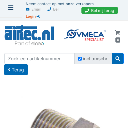
Neem contact op met onze verkopers
Email
Bel
Bel mij terug
Login
0
U bevindt zich hier
Home
incl.omschr.
Terug