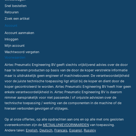
Snel bestellen
Retouren
Zoek een artikel
Account
Account aanmaken
Inloggen
Mijn account
Wachtwoord vergeten
Voorwaarden
Airtec Pneumatic Engineering BV geeft slechts vrijblijvend advies over de door
haar te leveren producten op basis van de door de koper verstrekte informatie
maar is uitdrukkelijk geen engineer of machinebouwer. De verantwoordelijkheid
voor de juiste technische toepassing ligt altijd bij de koper en dient door de
koper gecontroleerd te worden. Airtec Pneumatic Engineering BV heeft hier geen
enkele verantwoordelijkheid in. Airtec Pneumatic Engineering BV is daarom
nimmer aansprakelijk voor niet passende / of onjuiste adviezen over de
technische toepassing / werking van de componenten in de machine of de
hieraan verbonden gevolgen of slijtages.
Op al onze offertes, op alle opdrachten aan ons en op alle met ons gesloten
overeenkomsten zijn de
METAALUNIEVOORWAARDEN
van toepassing.
Andere talen:
English
,
Deutsch
,
Francais
,
Espanol
,
Russkiy