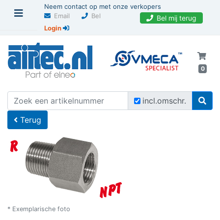
Neem contact op met onze verkopers
Email
Bel
Bel mij terug
Login
0
U bevindt zich hier
Home
incl.omschr.
Terug
* Exemplarische foto