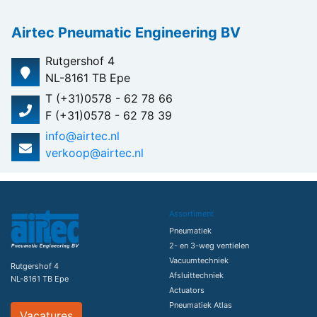
Airtec Pneumatic Engineering BV
Rutgershof 4
NL-8161 TB Epe
T (+31)0578 - 62 78 66
F (+31)0578 - 62 78 39
info@airtec.nl
verkoop@airtec.nl
Assortiment
Pneumatiek
2- en 3-weg ventielen
Vacuumtechniek
Rutgershof 4
Afsluittechniek
NL-8161 TB Epe
Actuators
Pneumatiek Atlas
Vacatures