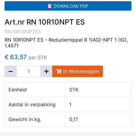
DOWNLOAD PDF
Art.nr RN 10R10NPT ES
RN10R10NPTES
RN 10R10NPT ES - Reduziernippel R 1(AG)-NPT 1 (IG),
1.4571
€ 63,57
per STK
In Winkelwagen
Eenheid
STK
Aantal in verpakking
1
Gewicht in kg.
0,17