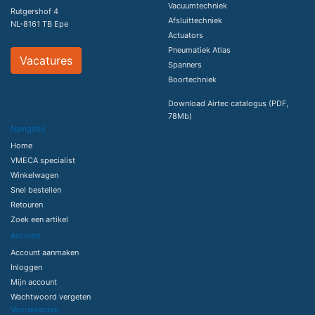
Vacuumtechniek
Rutgershof 4
Afsluittechniek
NL-8161 TB Epe
Actuators
Pneumatiek Atlas
Vacatures
Spanners
Boortechniek
Download Airtec catalogus (PDF,
78Mb)
Navigatie
Home
VMECA specialist
Winkelwagen
Snel bestellen
Retouren
Zoek een artikel
Account
Account aanmaken
Inloggen
Mijn account
Wachtwoord vergeten
Voorwaarden