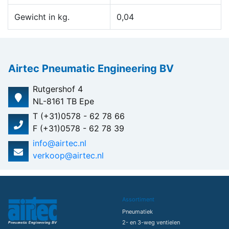
Gewicht in kg.
0,04
Airtec Pneumatic Engineering BV
Rutgershof 4
NL-8161 TB Epe
T (+31)0578 - 62 78 66
F (+31)0578 - 62 78 39
info@airtec.nl
verkoop@airtec.nl
Assortiment
Pneumatiek
2- en 3-weg ventielen