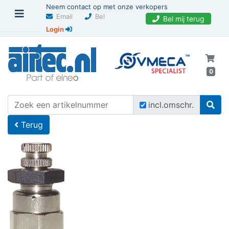
Neem contact op met onze verkopers
Email
Bel
Bel mij terug
Login
0
U bevindt zich hier
Home
incl.omschr.
Terug