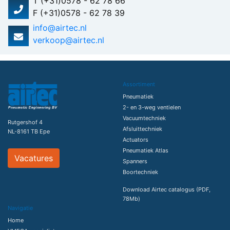
T (+31)0578 - 62 78 66
F (+31)0578 - 62 78 39
info@airtec.nl
verkoop@airtec.nl
Assortiment
Pneumatiek
2- en 3-weg ventielen
Vacuumtechniek
Rutgershof 4
Afsluittechniek
NL-8161 TB Epe
Actuators
Pneumatiek Atlas
Vacatures
Spanners
Boortechniek
Download Airtec catalogus (PDF,
78Mb)
Navigatie
Home