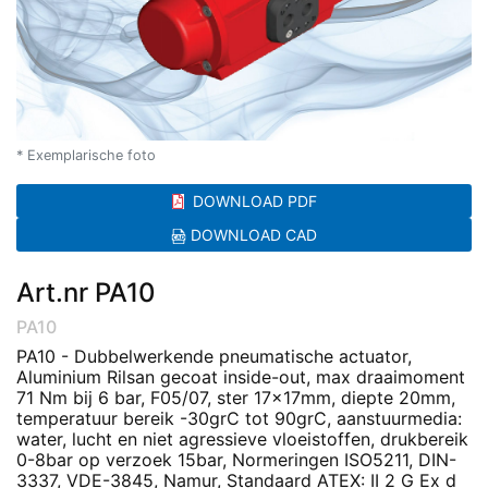
* Exemplarische foto
DOWNLOAD PDF
DOWNLOAD CAD
Art.nr PA10
PA10
PA10 - Dubbelwerkende pneumatische actuator,
Aluminium Rilsan gecoat inside-out, max draaimoment
71 Nm bij 6 bar, F05/07, ster 17x17mm, diepte 20mm,
temperatuur bereik -30grC tot 90grC, aanstuurmedia:
water, lucht en niet agressieve vloeistoffen, drukbereik
0-8bar op verzoek 15bar, Normeringen ISO5211, DIN-
3337, VDE-3845, Namur, Standaard ATEX: II 2 G Ex d