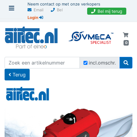
Neem contact op met onze verkopers
Email
Bel
Bel mij terug
Login
0
U bevindt zich hier
Home
incl.omschr.
Terug