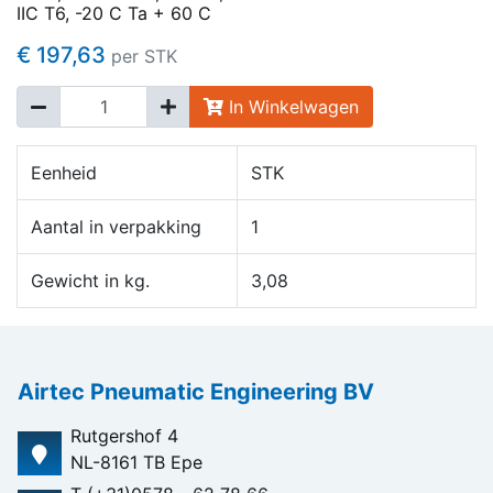
IIC T6, -20 C Ta + 60 C
€ 197,63
per STK
In Winkelwagen
Eenheid
STK
Aantal in verpakking
1
Gewicht in kg.
3,08
Airtec Pneumatic Engineering BV
Rutgershof 4
NL-8161 TB Epe