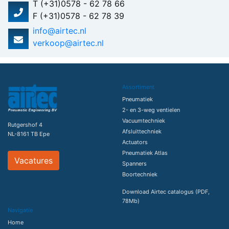
T (+31)0578 - 62 78 66
F (+31)0578 - 62 78 39
info@airtec.nl
verkoop@airtec.nl
Assortiment
Pneumatiek
2- en 3-weg ventielen
Vacuumtechniek
Rutgershof 4
Afsluittechniek
NL-8161 TB Epe
Actuators
Pneumatiek Atlas
Vacatures
Spanners
Boortechniek
Download Airtec catalogus (PDF,
78Mb)
Navigatie
Home