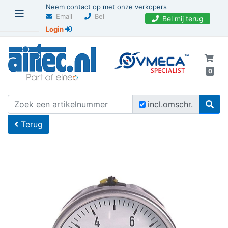
Neem contact op met onze verkopers
Email
Bel
Bel mij terug
Login
0
U bevindt zich hier
Home
incl.omschr.
Terug