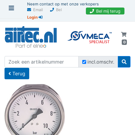
Neem contact op met onze verkopers
Email
Bel
Bel mij terug
Login
0
U bevindt zich hier
Home
incl.omschr.
Terug