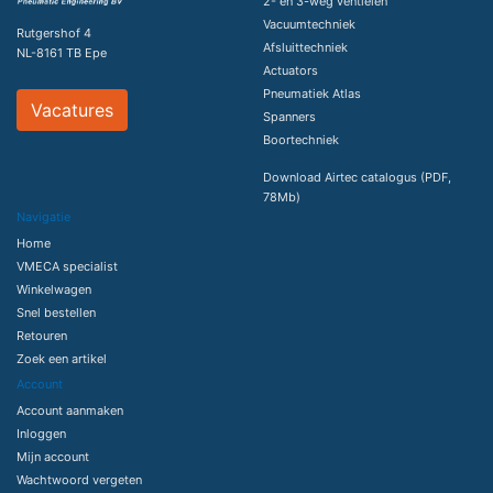
2- en 3-weg ventielen
Vacuumtechniek
Rutgershof 4
Afsluittechniek
NL-8161 TB Epe
Actuators
Pneumatiek Atlas
Vacatures
Spanners
Boortechniek
Download Airtec catalogus (PDF,
78Mb)
Navigatie
Home
VMECA specialist
Winkelwagen
Snel bestellen
Retouren
Zoek een artikel
Account
Account aanmaken
Inloggen
Mijn account
Wachtwoord vergeten