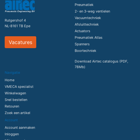
Pneumatiek
2- en 3-weg ventielen
Vacuumtechniek
Rutgershof 4
Afsluittechniek
NL-8161 TB Epe
Actuators
Pneumatiek Atlas
Vacatures
Spanners
Boortechniek
Download Airtec catalogus (PDF,
78Mb)
Navigatie
Home
VMECA specialist
Winkelwagen
Snel bestellen
Retouren
Zoek een artikel
Account
Account aanmaken
Inloggen