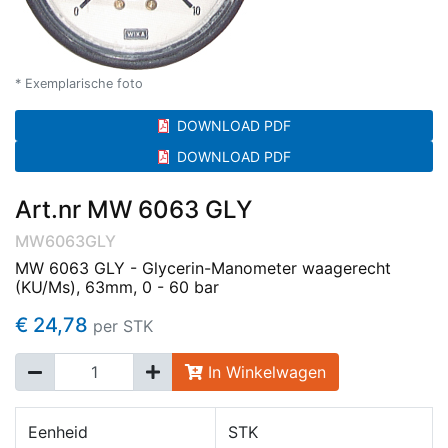
* Exemplarische foto
DOWNLOAD PDF
DOWNLOAD PDF
Art.nr MW 6063 GLY
MW6063GLY
MW 6063 GLY - Glycerin-Manometer waagerecht
(KU/Ms), 63mm, 0 - 60 bar
€ 24,78
per STK
In Winkelwagen
Eenheid
STK