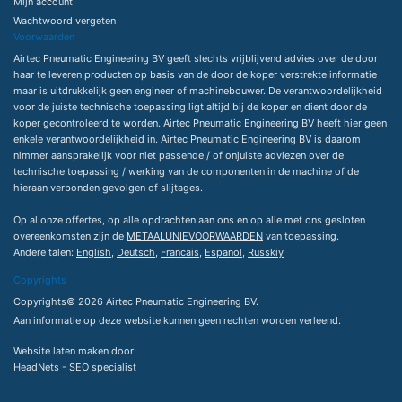
Mijn account
Wachtwoord vergeten
Voorwaarden
Airtec Pneumatic Engineering BV geeft slechts vrijblijvend advies over de door
haar te leveren producten op basis van de door de koper verstrekte informatie
maar is uitdrukkelijk geen engineer of machinebouwer. De verantwoordelijkheid
voor de juiste technische toepassing ligt altijd bij de koper en dient door de
koper gecontroleerd te worden. Airtec Pneumatic Engineering BV heeft hier geen
enkele verantwoordelijkheid in. Airtec Pneumatic Engineering BV is daarom
nimmer aansprakelijk voor niet passende / of onjuiste adviezen over de
technische toepassing / werking van de componenten in de machine of de
hieraan verbonden gevolgen of slijtages.
Op al onze offertes, op alle opdrachten aan ons en op alle met ons gesloten
overeenkomsten zijn de
METAALUNIEVOORWAARDEN
van toepassing.
Andere talen:
English
,
Deutsch
,
Francais
,
Espanol
,
Russkiy
Copyrights
Copyrights© 2026 Airtec Pneumatic Engineering BV.
Aan informatie op deze website kunnen geen rechten worden verleend.
Website laten maken
door:
HeadNets -
SEO specialist