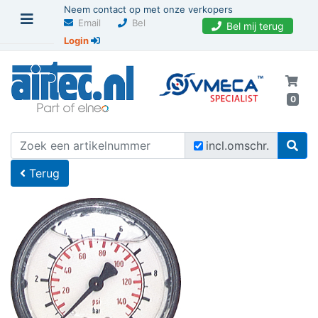
Neem contact op met onze verkopers
Email
Bel
Bel mij terug
Login
0
U bevindt zich hier
Home
incl.omschr.
Terug