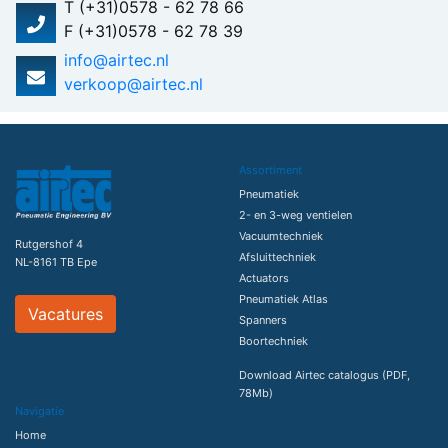
T (+31)0578 - 62 78 66
F (+31)0578 - 62 78 39
info@airtec.nl
verkoop@airtec.nl
Assortiment
Pneumatiek
2- en 3-weg ventielen
Vacuumtechniek
Rutgershof 4
Afsluittechniek
NL-8161 TB Epe
Actuators
Pneumatiek Atlas
Vacatures
Spanners
Boortechniek
Download Airtec catalogus (PDF,
78Mb)
Navigatie
Home