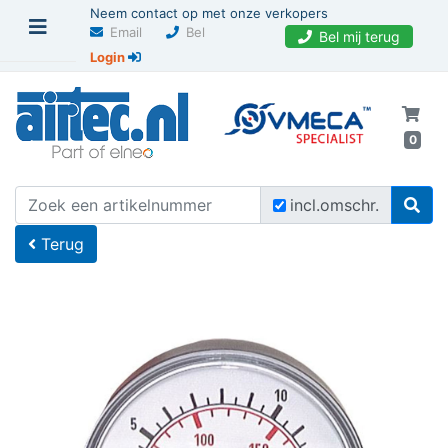
Neem contact op met onze verkopers
Email
Bel
Bel mij terug
Login
0
U bevindt zich hier
Home
incl.omschr.
Terug