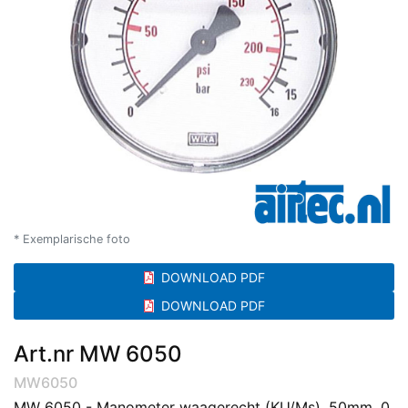
* Exemplarische foto
DOWNLOAD PDF
DOWNLOAD PDF
Art.nr MW 6050
MW6050
MW 6050 - Manometer waagerecht (KU/Ms), 50mm, 0