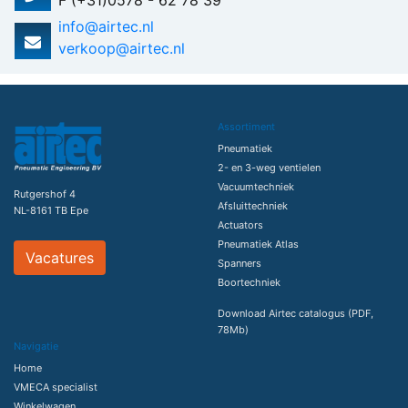
F (+31)0578 - 62 78 39
info@airtec.nl
verkoop@airtec.nl
Assortiment
Pneumatiek
2- en 3-weg ventielen
Vacuumtechniek
Rutgershof 4
Afsluittechniek
NL-8161 TB Epe
Actuators
Pneumatiek Atlas
Vacatures
Spanners
Boortechniek
Download Airtec catalogus (PDF,
78Mb)
Navigatie
Home
VMECA specialist
Winkelwagen