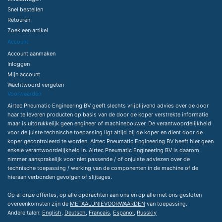
Snel bestellen
Retouren
Zoek een artikel
Account
Account aanmaken
Inloggen
Mijn account
Wachtwoord vergeten
Voorwaarden
Airtec Pneumatic Engineering BV geeft slechts vrijblijvend advies over de door
haar te leveren producten op basis van de door de koper verstrekte informatie
maar is uitdrukkelijk geen engineer of machinebouwer. De verantwoordelijkheid
voor de juiste technische toepassing ligt altijd bij de koper en dient door de
koper gecontroleerd te worden. Airtec Pneumatic Engineering BV heeft hier geen
enkele verantwoordelijkheid in. Airtec Pneumatic Engineering BV is daarom
nimmer aansprakelijk voor niet passende / of onjuiste adviezen over de
technische toepassing / werking van de componenten in de machine of de
hieraan verbonden gevolgen of slijtages.
Op al onze offertes, op alle opdrachten aan ons en op alle met ons gesloten
overeenkomsten zijn de
METAALUNIEVOORWAARDEN
van toepassing.
Andere talen:
English
,
Deutsch
,
Francais
,
Espanol
,
Russkiy