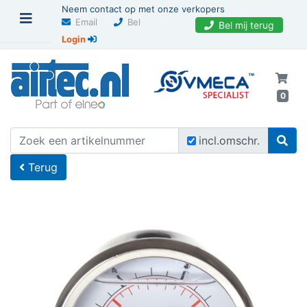
Neem contact op met onze verkopers
Email
Bel
Bel mij terug
Login
0
U bevindt zich hier
Home
incl.omschr.
Terug