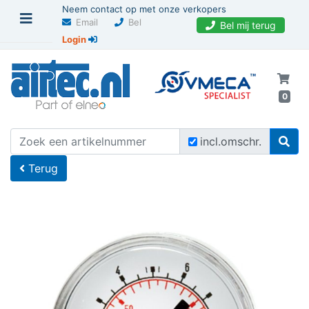
Neem contact op met onze verkopers
Email
Bel
Bel mij terug
Login
0
U bevindt zich hier
Home
incl.omschr.
Terug