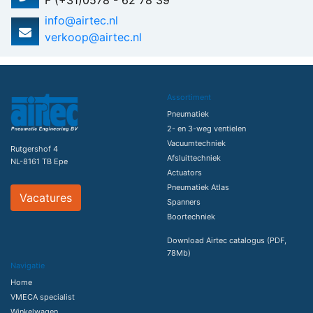
F (+31)0578 - 62 78 39
info@airtec.nl
verkoop@airtec.nl
Assortiment
Pneumatiek
2- en 3-weg ventielen
Vacuumtechniek
Rutgershof 4
Afsluittechniek
NL-8161 TB Epe
Actuators
Pneumatiek Atlas
Vacatures
Spanners
Boortechniek
Download Airtec catalogus (PDF,
78Mb)
Navigatie
Home
VMECA specialist
Winkelwagen