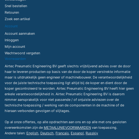
Snel bestellen
Retouren
Zoek een artikel
Account
Account aanmaken
Inloggen
Mijn account
Wachtwoord vergeten
Voorwaarden
Airtec Pneumatic Engineering BV geeft slechts vrijblijvend advies over de door
haar te leveren producten op basis van de door de koper verstrekte informatie
maar is uitdrukkelijk geen engineer of machinebouwer. De verantwoordelijkheid
voor de juiste technische toepassing ligt altijd bij de koper en dient door de
koper gecontroleerd te worden. Airtec Pneumatic Engineering BV heeft hier geen
enkele verantwoordelijkheid in. Airtec Pneumatic Engineering BV is daarom
nimmer aansprakelijk voor niet passende / of onjuiste adviezen over de
technische toepassing / werking van de componenten in de machine of de
hieraan verbonden gevolgen of slijtages.
Op al onze offertes, op alle opdrachten aan ons en op alle met ons gesloten
overeenkomsten zijn de
METAALUNIEVOORWAARDEN
van toepassing.
Andere talen:
English
,
Deutsch
,
Francais
,
Espanol
,
Russkiy