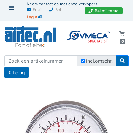
Neem contact op met onze verkopers
Email
Bel
Bel mij terug
Login
0
U bevindt zich hier
Home
incl.omschr.
Terug