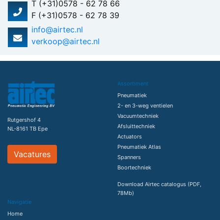
T (+31)0578 - 62 78 66
F (+31)0578 - 62 78 39
info@airtec.nl
verkoop@airtec.nl
Assortiment
Pneumatiek
2- en 3-weg ventielen
Vacuumtechniek
Rutgershof 4
Afsluittechniek
NL-8161 TB Epe
Actuators
Pneumatiek Atlas
Vacatures
Spanners
Boortechniek
Download Airtec catalogus (PDF,
78Mb)
Navigatie
Home