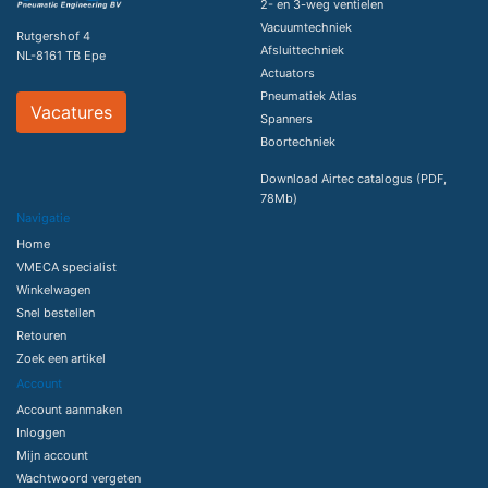
2- en 3-weg ventielen
Vacuumtechniek
Rutgershof 4
Afsluittechniek
NL-8161 TB Epe
Actuators
Pneumatiek Atlas
Vacatures
Spanners
Boortechniek
Download Airtec catalogus (PDF,
78Mb)
Navigatie
Home
VMECA specialist
Winkelwagen
Snel bestellen
Retouren
Zoek een artikel
Account
Account aanmaken
Inloggen
Mijn account
Wachtwoord vergeten