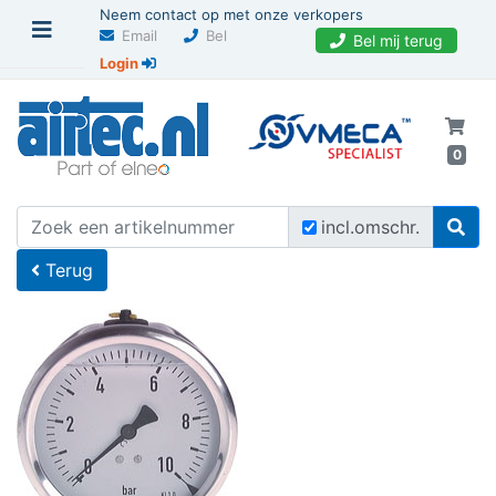
Neem contact op met onze verkopers
Email
Bel
Bel mij terug
Login
0
U bevindt zich hier
Home
incl.omschr.
Terug