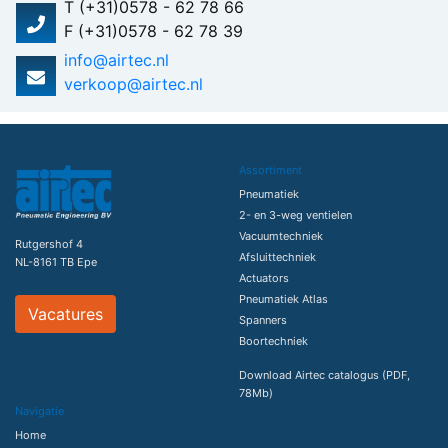
T (+31)0578 - 62 78 66
F (+31)0578 - 62 78 39
info@airtec.nl
verkoop@airtec.nl
Assortiment
Pneumatiek
2- en 3-weg ventielen
Vacuumtechniek
Rutgershof 4
Afsluittechniek
NL-8161 TB Epe
Actuators
Pneumatiek Atlas
Vacatures
Spanners
Boortechniek
Download Airtec catalogus (PDF,
78Mb)
Navigatie
Home