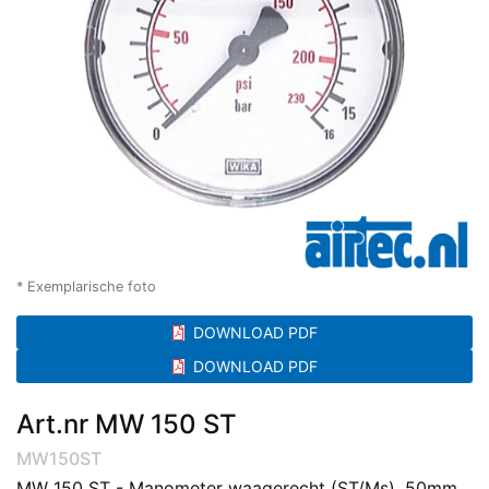
* Exemplarische foto
DOWNLOAD PDF
DOWNLOAD PDF
Art.nr MW 150 ST
MW150ST
MW 150 ST - Manometer waagerecht (ST/Ms), 50mm,