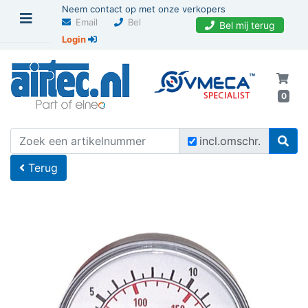
Neem contact op met onze verkopers
Email
Bel
Bel mij terug
Login
0
U bevindt zich hier
Home
incl.omschr.
Terug