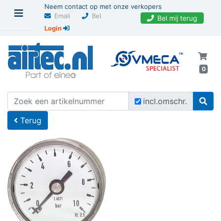
Neem contact op met onze verkopers
Email
Bel
Bel mij terug
Login
0
U bevindt zich hier
Home
incl.omschr.
Terug