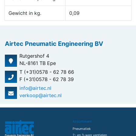
Gewicht in kg.
0,09
Airtec Pneumatic Engineering BV
Rutgershof 4
NL-8161 TB Epe
T (+31)0578 - 62 78 66
F (+31)0578 - 62 78 39
info@airtec.nl
verkoop@airtec.nl
Assortiment
Pneumatiek
2- en 3-weg ventielen