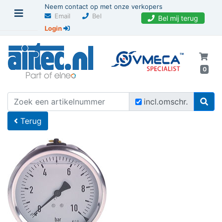
Neem contact op met onze verkopers
Email
Bel
Bel mij terug
Login
0
U bevindt zich hier
Home
incl.omschr.
Terug