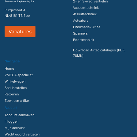
2- en 3-weg ventielen
Vacuumtechniek
Rutgershof 4
Afsluittechniek
NL-8161 TB Epe
Actuators
Pneumatiek Atlas
Vacatures
Spanners
Boortechniek
Download Airtec catalogus (PDF,
78Mb)
Navigatie
Home
VMECA specialist
Winkelwagen
Snel bestellen
Retouren
Zoek een artikel
Account
Account aanmaken
Inloggen
Mijn account
Wachtwoord vergeten