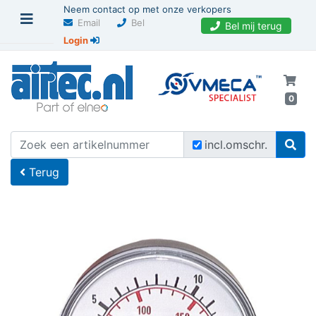
Neem contact op met onze verkopers
Email
Bel
Bel mij terug
Login
0
U bevindt zich hier
Home
incl.omschr.
Terug