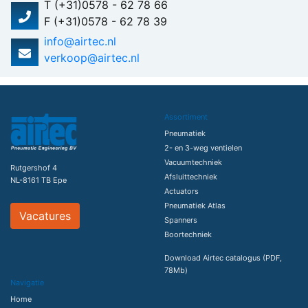
T (+31)0578 - 62 78 66
F (+31)0578 - 62 78 39
info@airtec.nl
verkoop@airtec.nl
Assortiment
Pneumatiek
2- en 3-weg ventielen
Vacuumtechniek
Rutgershof 4
Afsluittechniek
NL-8161 TB Epe
Actuators
Pneumatiek Atlas
Vacatures
Spanners
Boortechniek
Download Airtec catalogus (PDF,
78Mb)
Navigatie
Home